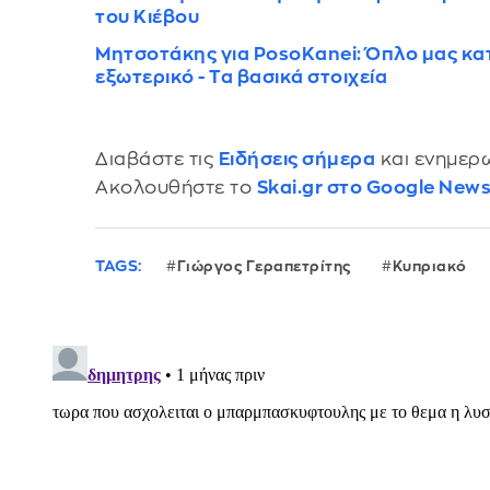
του Κιέβου
Μητσοτάκης για PosoKanei: Όπλο μας κατά
εξωτερικό - Τα βασικά στοιχεία
Διαβάστε τις
Ειδήσεις σήμερα
και ενημερω
Ακολουθήστε το
Skai.gr στο Google New
TAGS:
Γιώργος Γεραπετρίτης
Κυπριακό