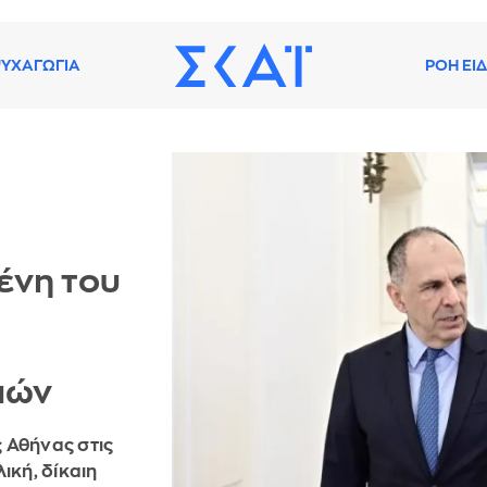
ΥΧΑΓΩΓΙΑ
ΡΟΗ ΕΙ
ένη του
ιών
 Αθήνας στις
ική, δίκαιη