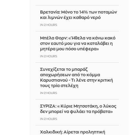
Βρετανία: Μόνο το 14% των ποταμών
και λιμνών έχει καθαρό νερό
IN 2 HOURS
Μπέλα Θορν: «Ήθελα να κάνω κακό
στον εαυτό μου για να καταλάβει η
μητέρα μου πόσο υπέφερα»
IN 2 HOURS
Συνεχίζεται το μπαράζ
αποχωρήσεων από το κόμμα
Καρυστιανού - Τι λένε στην κριτική
τους τρία στελέχη
IN 2 HOURS
ΣΥΡΙΖΑ: «Κύριε Μητσοτάκη, ο λύκος
δεν μπορεί να φυλάει τα πρόβατα»
IN 2 HOURS
Χαλκιδική: Αίρεται προληπτική