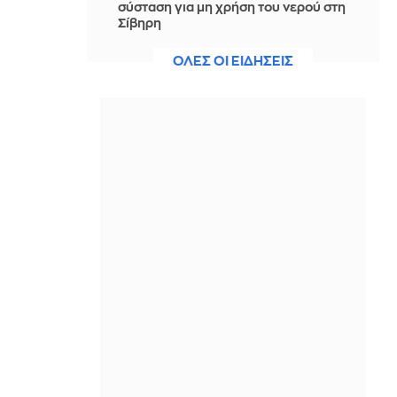
σύσταση για μη χρήση του νερού στη
Σίβηρη
IN 2 HOURS
ΟΛΕΣ ΟΙ ΕΙΔΗΣΕΙΣ
Θ. Σπανούλης: «Στόχος ένα μετάλλιο
στο Ευρωμπάσκετ U16»
IN 2 HOURS
Από τις 28 Αυγούστου η ψηφιακή
ενεργοποίηση της Κάρτας Αγρότη
IN 2 HOURS
Αλέξανδρος Τσουβέλας:
Προκάλεσε... κυκλοφοριακό στη
Ζάκυνθο
IN 2 HOURS
Τζόνι Γκρίνγουντ, Αλεξάντρ Ντεσπλά
και Χίλντουρ Γκουντναντότιρ
διεκδικούν το Σάουντρακ της
Χρονιάς