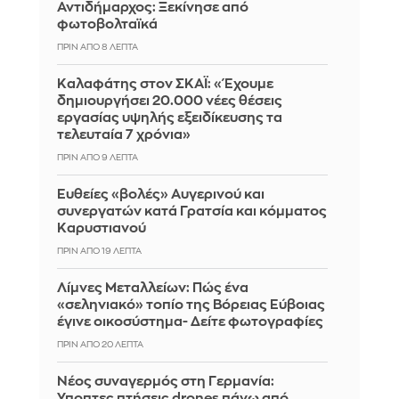
Αντιδήμαρχος: Ξεκίνησε από
φωτοβολταϊκά
ΠΡΙΝ ΑΠΌ 8 ΛΕΠΤΆ
Καλαφάτης στον ΣΚΑΪ: «Έχουμε
δημιουργήσει 20.000 νέες θέσεις
εργασίας υψηλής εξειδίκευσης τα
τελευταία 7 χρόνια»
ΠΡΙΝ ΑΠΌ 9 ΛΕΠΤΆ
Ευθείες «βολές» Αυγερινού και
συνεργατών κατά Γρατσία και κόμματος
Καρυστιανού
ΠΡΙΝ ΑΠΌ 19 ΛΕΠΤΆ
Λίμνες Μεταλλείων: Πώς ένα
«σεληνιακό» τοπίο της Βόρειας Εύβοιας
έγινε οικοσύστημα- Δείτε φωτογραφίες
ΠΡΙΝ ΑΠΌ 20 ΛΕΠΤΆ
Νέος συναγερμός στη Γερμανία:
Ύποπτες πτήσεις drones πάνω από