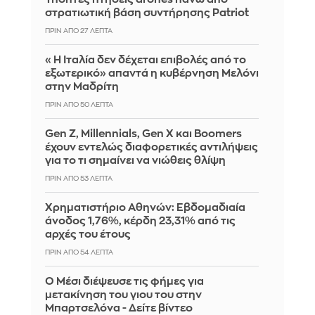
στρατιωτική βάση συντήρησης Patriot
ΠΡΙΝ ΑΠΌ 27 ΛΕΠΤΆ
«Η Ιταλία δεν δέχεται επιβολές από το
εξωτερικό» απαντά η κυβέρνηση Μελόνι
στην Μαδρίτη
ΠΡΙΝ ΑΠΌ 50 ΛΕΠΤΆ
Gen Z, Millennials, Gen X και Boomers
έχουν εντελώς διαφορετικές αντιλήψεις
για το τι σημαίνει να νιώθεις θλίψη
ΠΡΙΝ ΑΠΌ 53 ΛΕΠΤΆ
Χρηματιστήριο Αθηνών: Εβδομαδιαία
άνοδος 1,76%, κέρδη 23,31% από τις
αρχές του έτους
ΠΡΙΝ ΑΠΌ 54 ΛΕΠΤΆ
Ο Μέσι διέψευσε τις φήμες για
μετακίνηση του γιου του στην
Μπαρτσελόνα - Δείτε βίντεο