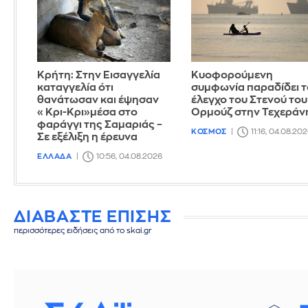
Κρήτη: Στην Εισαγγελία
Κυοφορούμενη
καταγγελία ότι
συμφωνία παραδίδει τ
θανάτωσαν και έψησαν
έλεγχο του Στενού του
«Κρι-Κρι»μέσα στο
Ορμούζ στην Τεχεράν
φαράγγι της Σαμαριάς –
ΚΟΣΜΟΣ
11:16, 04.08.20
Σε εξέλιξη η έρευνα
ΕΛΛΑΔΑ
10:56, 04.08.2026
ΔΙΑΒΑΣΤΕ ΕΠΙΣΗΣ
περισσότερες ειδήσεις από το skai.gr