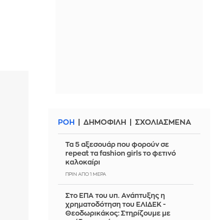
ΡΟΗ
ΔΗΜΟΦΙΛΗ
ΣΧΟΛΙΑΣΜΕΝΑ
Τα 5 αξεσουάρ που φορούν σε
repeat τα fashion girls το φετινό
καλοκαίρι
ΠΡΙΝ ΑΠΌ 1 ΜΈΡΑ
Στο ΕΠΑ του υπ. Ανάπτυξης η
χρηματοδότηση του ΕΛΙΔΕΚ -
Θεοδωρικάκος: Στηρίζουμε με