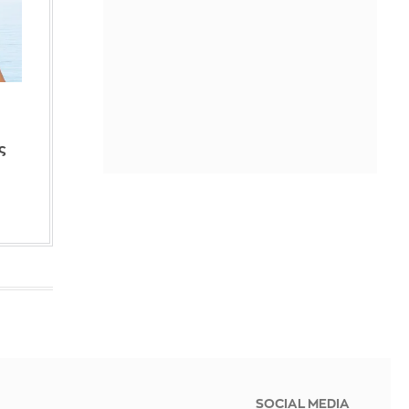
ΠΡΙΝ ΑΠΌ 1 ΜΈΡΑ
Μιράντα Κερ: «Ούτε αυγά ούτε
σούσι» – Η αυστηρή διατροφή και η
σκέψη για λίφτινγκ
ΠΡΙΝ ΑΠΌ 1 ΜΈΡΑ
Φαίη Σκορδά: Το άλμπουμ των
ς
διακοπών της στην Κύπρο είχε
πολλές δραστηριότητες - Ποιος είναι
ο επόμενος προορισμός της;
ΠΡΙΝ ΑΠΌ 1 ΜΈΡΑ
Ρωσία: Ο Πούτιν διόρισε τον νέο
διοικητή των ρωσικών drones, στο
πλαίσιο ανασχηματισμού στον
στρατό
ΠΡΙΝ ΑΠΌ 1 ΜΈΡΑ
Ρόδος: Επιχείρηση διάσωσης
53χρονου Δανού που τραυματίστηκε
σε δύσβατη περιοχή - Δείτε βίντεο
SOCIAL MEDIA