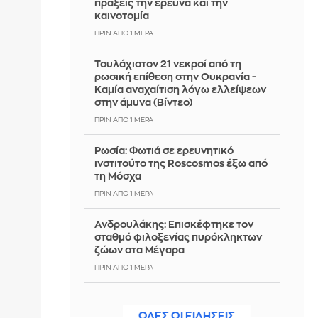
πράξεις την έρευνα και την
καινοτομία
ΠΡΙΝ ΑΠΌ 1 ΜΈΡΑ
Τουλάχιστον 21 νεκροί από τη
ρωσική επίθεση στην Ουκρανία -
Καμία αναχαίτιση λόγω ελλείψεων
στην άμυνα (Βίντεο)
ΠΡΙΝ ΑΠΌ 1 ΜΈΡΑ
Ρωσία: Φωτιά σε ερευνητικό
ινστιτούτο της Roscosmos έξω από
τη Μόσχα
ΠΡΙΝ ΑΠΌ 1 ΜΈΡΑ
Ανδρουλάκης: Επισκέφτηκε τον
σταθμό φιλοξενίας πυρόκληκτων
ζώων στα Μέγαρα
ΠΡΙΝ ΑΠΌ 1 ΜΈΡΑ
Ανακοίνωσε και Κουρμινόφσκι η
Καλαμάτα
ΟΛΕΣ ΟΙ ΕΙΔΗΣΕΙΣ