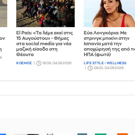
El País: «Τα λέμε εκεί στις
Εύα Λονγκόρια: Με
ον
15 Αυγούστου» - Φήμες
στρινγκ μπικίνι στην
στα social media για νέα
Ισπανία μετά την
η
μαζική είσοδο στη
αποχώρησή της από τι
Θέουτα
ΗΠΑ (φωτό)
26
ΚΟΣΜΟΣ
18:09, 04.08.2026
LIFE STYLE - WELLNESS
08:22, 04.08.2026