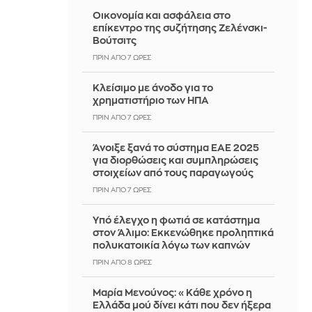
Οικονομία και ασφάλεια στο
επίκεντρο της συζήτησης Ζελένσκι-
Βούτσιτς
ΠΡΙΝ ΑΠΌ 7 ΏΡΕΣ
Κλείσιμο με άνοδο για το
χρηματιστήριο των ΗΠΑ
ΠΡΙΝ ΑΠΌ 7 ΏΡΕΣ
Άνοιξε ξανά το σύστημα ΕΑΕ 2025
για διορθώσεις και συμπληρώσεις
στοιχείων από τους παραγωγούς
ΠΡΙΝ ΑΠΌ 7 ΏΡΕΣ
Yπό έλεγχο η φωτιά σε κατάστημα
στον Άλιμο: Εκκενώθηκε προληπτικά
πολυκατοικία λόγω των καπνών
ΠΡΙΝ ΑΠΌ 8 ΏΡΕΣ
Μαρία Μενούνος: «Κάθε χρόνο η
Ελλάδα μού δίνει κάτι που δεν ήξερα