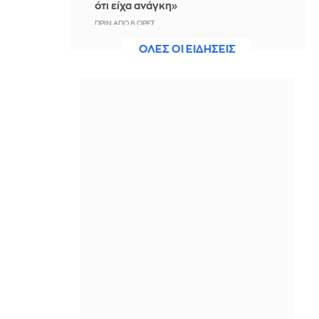
ότι είχα ανάγκη»
ΠΡΙΝ ΑΠΌ 8 ΏΡΕΣ
ΟΛΕΣ ΟΙ ΕΙΔΗΣΕΙΣ
Η ξηρασία απειλεί την
ηλεκτροδότηση της Ευρώπης
ΠΡΙΝ ΑΠΌ 8 ΏΡΕΣ
Βραδινό Magazino 07-08-2026
ΠΡΙΝ ΑΠΌ 8 ΏΡΕΣ
Μαρίνα Βερνίκου: Έπιασε
λαγοκέφαλο κι έχει κάτι να σου πει
για αυτό
ΠΡΙΝ ΑΠΌ 9 ΏΡΕΣ
Η Ισπανία ξεκινά ελέγχους στους
ταξιδιώτες από Ιταλία - Από τα
μεσάνυχτα του Σαββάτου έως τις 7
Σεπτεμβρίου
ΠΡΙΝ ΑΠΌ 9 ΏΡΕΣ