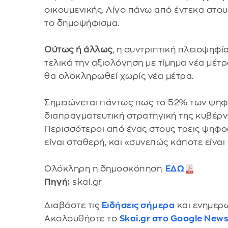
οικουμενικής. Λίγο πάνω από έντεκα στ
το δημοψήφισμα.
Ούτως ή άλλως
, η συντριπτική πλειοψηφί
τελικά την αξιολόγηση με τίμημα νέα μέτ
θα ολοκληρωθεί χωρίς νέα μέτρα.
Σημειώνεται πάντως πως το 52% των ψη
διαπραγματευτική στρατηγική της κυβέρνη
Περισσότεροι από ένας στους τρεις ψηφο
είναι σταθερή, και «συνεπώς κάποτε είνα
Ολόκληρη η δημοσκόπηση
ΕΔΩ
Πηγή:
skai.gr
Διαβάστε τις
Ειδήσεις σήμερα
και ενημερω
Ακολουθήστε το
Skai.gr στο Google New