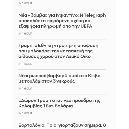
IN 1 HOUR
Νέα «βόμβα» για Ινφαντίνο: Η Telegraph
αποκαλύπτει φερόμενη σχέση και
εξαψήφια πληρωμή από την UEFA
IN 1 HOUR
Τραμπ: «Εθνική ντροπή» η απόφαση
που μπλοκάρει την κατασκευή της
αίθουσας χορού στον Λευκό Οίκο
IN 1 HOUR
Νέοι ρωσικοί βομβαρδισμοί στο Κίεβο
με τουλάχιστον 3 νεκρούς
IN 1 HOUR
«Δώρο» Τραμπ στον νέο πρόεδρο της
Κολομβίας 1 δισ. δολάρια
IN 1 HOUR
Εορτολόγιο: Ποιοι γιορτάζουν σήμερα, 8