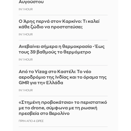
Αυγούστου
IN 1 HOUR
Ο Άρης περνά στον Καρκίνο: Τι καλεί
κάθε ζώδιο να προστατεύσει;
IN 1 HOUR
Ανεβαίνει σήμερα η θερμοκρασία - Έως
τους 39 βαθμούς το θερμόμετρο
IN 1 HOUR
Από το Vizag στο Καστέλι: Το νέο
αεροδρόμιο της Ινδίας και το όραμα της
GMR για την Ελλάδα
IN 1 HOUR
«Στημένη προβοκάτσια» το περιστατικό
με το drone, σύμφωνα με τη ρωσική
πρεσβεία στο Βερολίνο
ΠΡΙΝ ΑΠΌ 4 ΏΡΕΣ