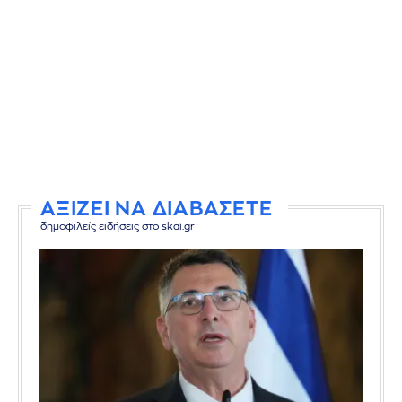
ΑΞΙΖΕΙ ΝΑ ΔΙΑΒΑΣΕΤΕ
δημοφιλείς ειδήσεις στο skai.gr