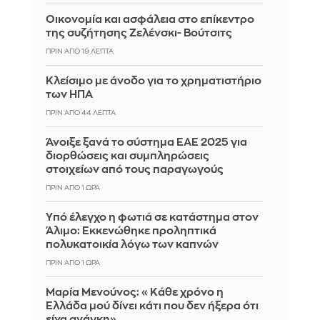
Οικονομία και ασφάλεια στο επίκεντρο
της συζήτησης Ζελένσκι- Βούτσιτς
ΠΡΙΝ ΑΠΌ 19 ΛΕΠΤΆ
Κλείσιμο με άνοδο για το χρηματιστήριο
των ΗΠΑ
ΠΡΙΝ ΑΠΌ 44 ΛΕΠΤΆ
Άνοιξε ξανά το σύστημα ΕΑΕ 2025 για
διορθώσεις και συμπληρώσεις
στοιχείων από τους παραγωγούς
ΠΡΙΝ ΑΠΌ 1 ΏΡΑ
Yπό έλεγχο η φωτιά σε κατάστημα στον
Άλιμο: Εκκενώθηκε προληπτικά
πολυκατοικία λόγω των καπνών
ΠΡΙΝ ΑΠΌ 1 ΏΡΑ
Μαρία Μενούνος: «Κάθε χρόνο η
Ελλάδα μού δίνει κάτι που δεν ήξερα ότι
είχα ανάγκη»