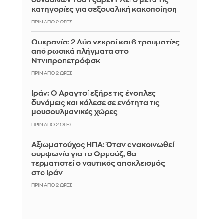
συναυλιών του Τζάρεντ Λέτο μετά τις
κατηγορίες για σεξουαλική κακοποίηση
ΠΡΙΝ ΑΠΌ 2 ΏΡΕΣ
Ουκρανία: 2 Δύο νεκροί και 6 τραυματίες
από ρωσικά πλήγματα στο
Ντνιπροπετρόφσκ
ΠΡΙΝ ΑΠΌ 2 ΏΡΕΣ
Ιράν: Ο Αραγτσί εξήρε τις ένοπλες
δυνάμεις και κάλεσε σε ενότητα τις
μουσουλμανικές χώρες
ΠΡΙΝ ΑΠΌ 2 ΏΡΕΣ
Αξιωματούχος ΗΠΑ: Όταν ανακοινωθεί
συμφωνία για το Ορμούζ, θα
τερματιστεί ο ναυτικός αποκλεισμός
στο Ιράν
ΠΡΙΝ ΑΠΌ 2 ΏΡΕΣ