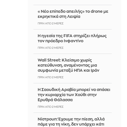
«Νέο επίπεδο απειλής» το drone με
εκρηκτικά στη Λειψία
ΠΡΙΝ ΑΠΌ 2 ΜΈΡΕΣ
Η ηγεσία της FIFA στηρίζει πλήρως
τον πρόεδρο Ινφαντίνο
ΠΡΙΝ ΑΠΌ 2 ΜΈΡΕΣ
Wall Street: Κλείσιμο χωρίς
κατεύθυνση, αναμένοντας μια
συμφωνία μεταξύ ΗΠΑ και Ιράν
ΠΡΙΝ ΑΠΌ 2 ΜΈΡΕΣ
Η Σαουδική Αραβία μπορεί να σπάσει
την κυριαρχία των Χούθι στην
Ερυθρά Θάλασσα
ΠΡΙΝ ΑΠΌ 2 ΜΈΡΕΣ
Νίστρουπ: Έχουμε την πίεση, αλλά
πάμε για τη νίκη, δεν υπάρχει κάτι