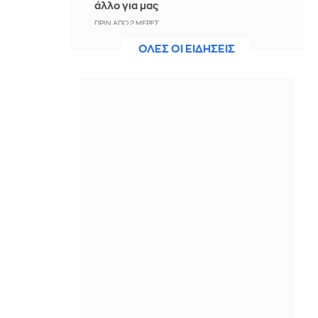
άλλο για μας
ΠΡΙΝ ΑΠΌ 2 ΜΈΡΕΣ
ΟΛΕΣ ΟΙ ΕΙΔΗΣΕΙΣ
Άννα Πρέλεβιτς: Το τρυφερό
throwback βίντεο με την αδελφή της
να τραγουδούν Backstreet Boys
ΠΡΙΝ ΑΠΌ 2 ΜΈΡΕΣ
Πυρκαγιά σε χαμηλή βλάστηση στην
περιοχή Σάνταλο, στην Κάρπαθο
ΠΡΙΝ ΑΠΌ 2 ΜΈΡΕΣ
Ο Παναθηναϊκός έπαθε στο ΟΑΚΑ,
καλείται να μάθει από αυτό και να
προκριθεί μέσω Βουλγαρίας - Δείτε
τα Highlights
ΠΡΙΝ ΑΠΌ 2 ΜΈΡΕΣ
Conference League: Παναθηναϊκός -
ΤΣΣΚΑ 1948 1-1 (ΤΕΛΙΚΟ)
ΠΡΙΝ ΑΠΌ 2 ΜΈΡΕΣ