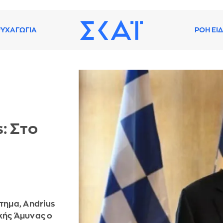
ΥΧΑΓΩΓΙΑ
ΡΟΗ ΕΙ
: Στο
τημα, Andrius
κής Άμυνας ο