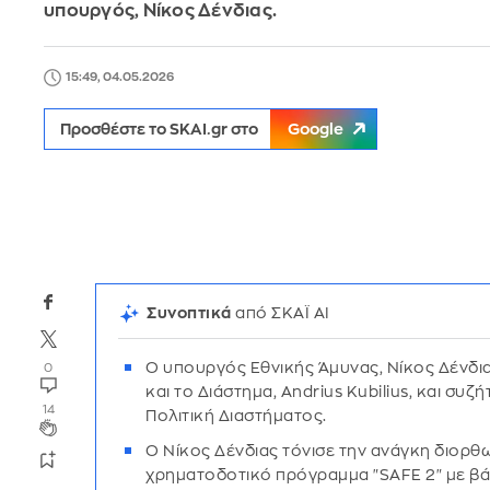
υπουργός, Νίκος Δένδιας.
15:49, 04.05.2026
Προσθέστε το SKAI.gr στο
Google
Συνοπτικά
από ΣΚΑΪ AI
Ο υπουργός Εθνικής Άμυνας, Νίκος Δένδι
0
και το Διάστημα, Andrius Kubilius, και συζ
14
Πολιτική Διαστήματος.
Ο Νίκος Δένδιας τόνισε την ανάγκη διορ
χρηματοδοτικό πρόγραμμα "SAFE 2" με β