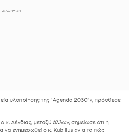
ρεία υλοποίησης της "Agenda 2030"», πρόσθεσε
 κ. Δένδιας, μεταξύ άλλων, σημείωσε ότι η
ια να ενημερωθεί ο κ. Kubilius «για το πώς