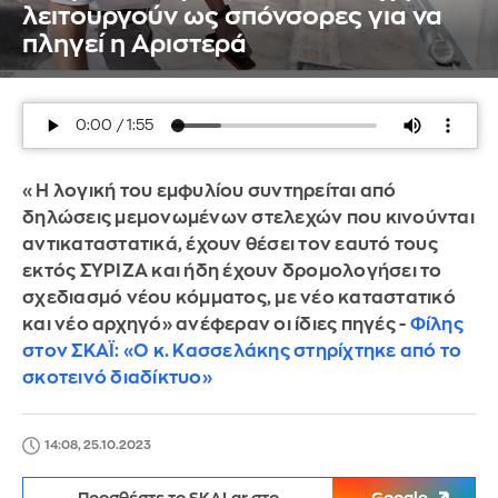
λειτουργούν ως σπόνσορες για να
πληγεί η Αριστερά
«Η λογική του εμφυλίου συντηρείται από
δηλώσεις μεμονωμένων στελεχών που κινούνται
αντικαταστατικά, έχουν θέσει τον εαυτό τους
εκτός ΣΥΡΙΖΑ και ήδη έχουν δρομολογήσει το
σχεδιασμό νέου κόμματος, με νέο καταστατικό
και νέο αρχηγό» ανέφεραν οι ίδιες πηγές -
Φίλης
στον ΣΚΑΪ: «Ο κ. Κασσελάκης στηρίχτηκε από το
σκοτεινό διαδίκτυο»
14:08, 25.10.2023