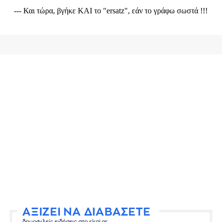
ΑΞΙΖΕΙ ΝΑ ΔΙΑΒΑΣΕΤΕ
δημοφιλείς ειδήσεις στο skai.gr