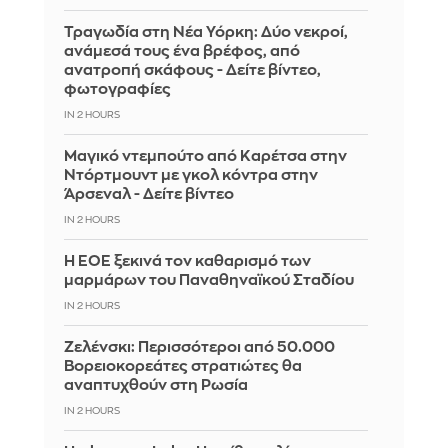
Τραγωδία στη Νέα Υόρκη: Δύο νεκροί,
ανάμεσά τους ένα βρέφος, από
ανατροπή σκάφους - Δείτε βίντεο,
φωτογραφίες
IN 2 HOURS
Μαγικό ντεμπούτο από Καρέτσα στην
Ντόρτμουντ με γκολ κόντρα στην
Άρσεναλ - Δείτε βίντεο
IN 2 HOURS
Η ΕΟΕ ξεκινά τον καθαρισμό των
μαρμάρων του Παναθηναϊκού Σταδίου
IN 2 HOURS
Ζελένσκι: Περισσότεροι από 50.000
Βορειοκορεάτες στρατιώτες θα
αναπτυχθούν στη Ρωσία
IN 2 HOURS