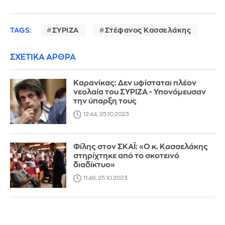
TAGS:
ΣΥΡΙΖΑ
Στέφανος Κασσελάκης
ΣΧΕΤΙΚΑ ΑΡΘΡΑ
Καρανίκας: Δεν υφίσταται πλέον
νεολαία του ΣΥΡΙΖΑ - Υπονόμευσαν
την ύπαρξη τους
12:44, 25.10.2023
Φίλης στον ΣΚΑΪ: «Ο κ. Κασσελάκης
στηρίχτηκε από το σκοτεινό
διαδίκτυο»
11:49, 25.10.2023