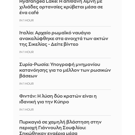
Hydrangea Lake: Η απίθανη λίμνη με
χιλιάδες ορτανσίες κρύβεται μέσα σε
ένα café
IN 1 HOUR
Ιταλία: Αρχαίο ρωμαϊκό ναυάγιο
ανακαλύφθηκε στα ανοιχτά των ακτών
της Σικελίας - Δείτε βίντεο
IN 1 HOUR
Συρία-Ρωσία: Υπογραφή μνημονίου
κατανόησης για το μέλλον των ρωσικών
βάσεων
IN 1 HOUR
Φιντάν: Η λύση δύο κρατών είναι η
ιδανική για την Κύπρο
IN 1 HOUR
Πυρκαγιά σε χαμηλή βλάστηση στην
περιοχή Γιάννουλη Σουφλίου:
Σηκώθηκαν εναέρια μέσα