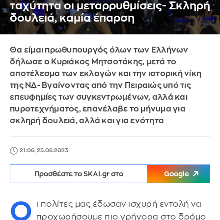
ταχύτητα οι μεταρρυθμίσεις- Σκληρή
δουλειά, καμία έπαρση
Θα είμαι πρωθυπουργός όλων των Ελλήνων
δήλωσε ο Κυριάκος Μητσοτάκης, μετά το
αποτέλεσμα των εκλογών και την ιστορική νίκη
της ΝΔ- Βγαίνοντας από την Πειραιώς υπό τις
επευφημίες των συγκεντρωμένων, αλλά και
πυροτεχνήματος, επανέλαβε το μήνυμα για
σκληρή δουλειά, αλλά και για ενότητα
21:06, 25.06.2023
Προσθέστε το SKAI.gr στο
Google
Ο
ι πολίτες μας έδωσαν ισχυρή εντολή να
προχωρήσουμε πιο γρήγορα στο δρόμο