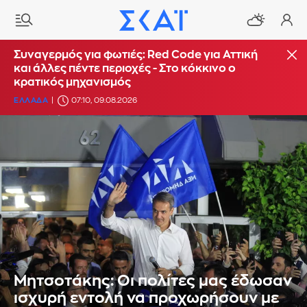
Συναγερμός για φωτιές: Red Code για Αττική
και άλλες πέντε περιοχές - Στο κόκκινο ο
κρατικός μηχανισμός
ΕΛΛΑΔΑ
07:10, 09.08.2026
Μητσοτάκης: Οι πολίτες μας έδωσαν
ισχυρή εντολή να προχωρήσουν με