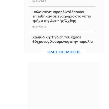
IN 2 HOURS
Παλαιστίνη: Ισραηλινοί έποικοι
επιτέθηκαν σε ένα χωριό στο νότιο
τμήμα της Δυτικής Όχθης
IN 2 HOURS
Χαλκιδική: Τη ζωή του έχασε
69χρονος λουόμενος στην παραλία
της Σίβηρης
ΟΛΕΣ ΟΙ ΕΙΔΗΣΕΙΣ
IN 2 HOURS
Europa League: ΠΑΟΚ -Άντερλεχτ 0-
1 (ημίχρονο) - Παρακολουθείστε live
την εξέλιξη του αγώνα
IN 1 HOUR
Νότια Κορέα: Έρευνα της αστυνομίας
στην ποδοσφαιρική ομοσπονδία για
τη διαδικασία πρόσληψης του
προπονητή
IN 1 HOUR