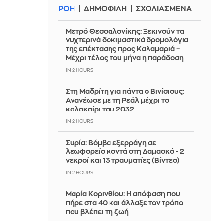
ΡΟΗ
ΔΗΜΟΦΙΛΗ
ΣΧΟΛΙΑΣΜΕΝΑ
Μετρό Θεσσαλονίκης: Ξεκινούν τα
νυχτερινά δοκιμαστικά δρομολόγια
της επέκτασης προς Καλαμαριά –
Μέχρι τέλος του μήνα η παράδοση
IN 2 HOURS
Στη Μαδρίτη για πάντα ο Βινίσιους:
Ανανέωσε με τη Ρεάλ μέχρι το
καλοκαίρι του 2032
IN 2 HOURS
Συρία: Βόμβα εξερράγη σε
λεωφορείο κοντά στη Δαμασκό - 2
νεκροί και 13 τραυματίες (Βίντεο)
IN 2 HOURS
Μαρία Κορινθίου: Η απόφαση που
πήρε στα 40 και άλλαξε τον τρόπο
που βλέπει τη ζωή