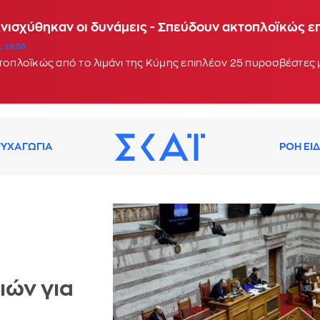
Ενισχύθηκαν οι δυνάμεις - Σπεύδουν ακτοπλοϊκώς 
: 19:38
κτοπλοϊκώς από το λιμάνι της Κύμης επιπλέον 25 πυροσβέστες
ΥΧΑΓΩΓΙΑ
ΡΟΗ ΕΙ
ιών για