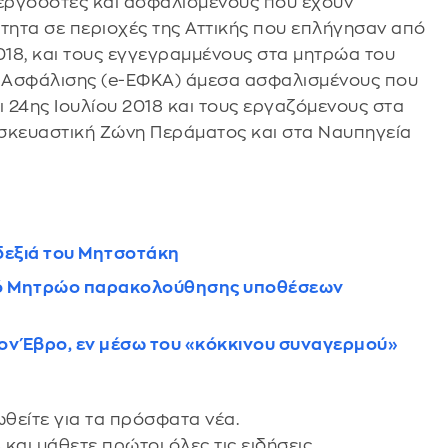
εργοδότες και ασφαλισμένους που έχουν
ητα σε περιοχές της Αττικής που επλήγησαν από
2018, και τους εγγεγραμμένους στα μητρώα του
 Ασφάλισης (e-ΕΦΚΑ) άμεσα ασφαλισμένους που
ι 24ης Ιουλίου 2018 και τους εργαζόμενους στα
σκευαστική Ζώνη Περάματος και στα Ναυπηγεία
δεξιά του Μητσοτάκη
ακό Μητρώο παρακολούθησης υποθέσεων
ον Έβρο, εν μέσω του «κόκκινου συναγερμού»
θείτε για τα πρόσφατα νέα.
s
και μάθετε πρώτοι όλες τις ειδήσεις.