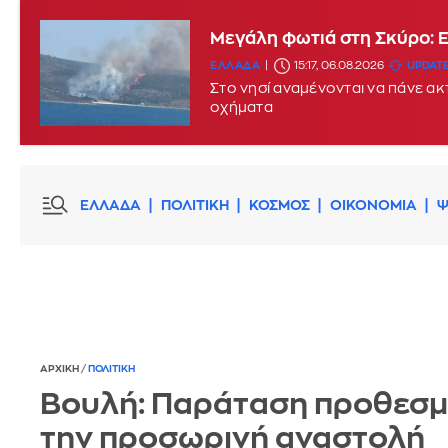
Μεγάλη φωτιά στη Σκύρο: 
ΕΛΛΑΔΑ
15:17, 06.08.2026
UPDATE
Στο νησί αναμένονται να πάνε α
οχήματα
ΕΛΛΑΔΑ
ΠΟΛΙΤΙΚΗ
ΚΟΣΜΟΣ
ΟΙΚΟΝΟΜΙΑ
Ψ
ΑΡΧΙΚΗ
/
ΠΟΛΙΤΙΚΗ
Boυλή: Παράταση προθεσμ
την προσωρινή αναστολή