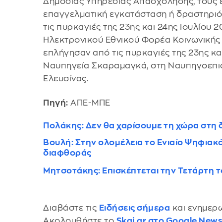
Δημόσιας Υπηρεσίας Απασχόλησης, τους 
επαγγελματική εγκατάσταση ή δραστηριότ
τις πυρκαγιές της 23ης και 24ης Ιουλίου 
Ηλεκτρονικού Εθνικού Φορέα Κοινωνικής
επλήγησαν από τις πυρκαγιές της 23ης κα
Ναυπηγεία Σκαραμαγκά, στη Ναυπηγοεπι
Ελευσίνας.
Πηγή:
ΑΠΕ-ΜΠΕ
Πολάκης: Δεν θα χαρίσουμε τη χώρα στη 
Boυλή: Στην ολομέλεια το Ενιαίο Ψηφι
διαφθοράς
Μητσοτάκης: Επισκέπτεται την Τετάρτη τ
Διαβάστε τις
Ειδήσεις σήμερα
και ενημερω
Ακολουθήστε το
Skai.gr στο Google New