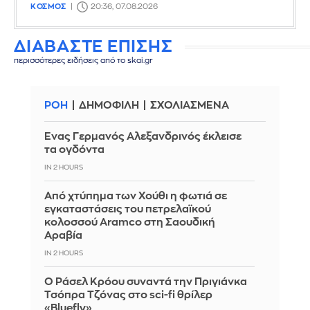
ΚΟΣΜΟΣ
20:36, 07.08.2026
ΔΙΑΒΑΣΤΕ ΕΠΙΣΗΣ
περισσότερες ειδήσεις από το skai.gr
ΡΟΗ
ΔΗΜΟΦΙΛΗ
ΣΧΟΛΙΑΣΜΕΝΑ
Ένας Γερμανός Αλεξανδρινός έκλεισε
τα ογδόντα
IN 2 HOURS
Από χτύπημα των Χούθι η φωτιά σε
εγκαταστάσεις του πετρελαϊκού
κολοσσού Aramco στη Σαουδική
Αραβία
IN 2 HOURS
Ο Ράσελ Κρόου συναντά την Πριγιάνκα
Τσόπρα Τζόνας στο sci-fi θρίλερ
«Bluefly»