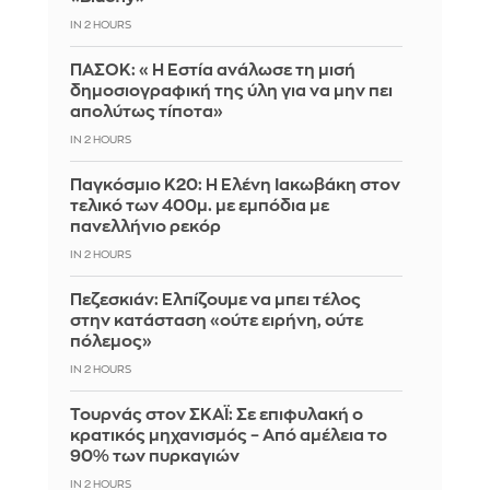
IN 2 HOURS
ΠΑΣΟΚ: «Η Εστία ανάλωσε τη μισή
δημοσιογραφική της ύλη για να μην πει
απολύτως τίποτα»
IN 2 HOURS
Παγκόσμιο Κ20: Η Ελένη Ιακωβάκη στον
τελικό των 400μ. με εμπόδια με
πανελλήνιο ρεκόρ
IN 2 HOURS
Πεζεσκιάν: Ελπίζουμε να μπει τέλος
στην κατάσταση «ούτε ειρήνη, ούτε
πόλεμος»
IN 2 HOURS
Τουρνάς στον ΣΚΑΪ: Σε επιφυλακή ο
κρατικός μηχανισμός – Από αμέλεια το
90% των πυρκαγιών
IN 2 HOURS