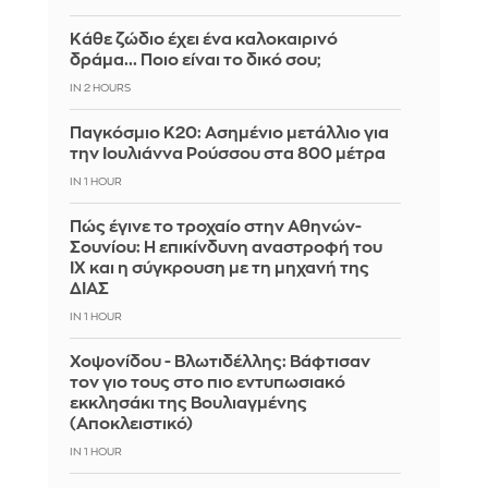
Κάθε ζώδιο έχει ένα καλοκαιρινό
δράμα... Ποιο είναι το δικό σου;
IN 2 HOURS
Παγκόσμιο Κ20: Ασημένιο μετάλλιο για
την Ιουλιάννα Ρούσσου στα 800 μέτρα
IN 1 HOUR
Πώς έγινε το τροχαίο στην Αθηνών-
Σουνίου: Η επικίνδυνη αναστροφή του
ΙΧ και η σύγκρουση με τη μηχανή της
ΔΙΑΣ
IN 1 HOUR
Χοψονίδου - Βλωτιδέλλης: Βάφτισαν
τον γιο τους στο πιο εντυπωσιακό
εκκλησάκι της Βουλιαγμένης
(Αποκλειστικό)
IN 1 HOUR