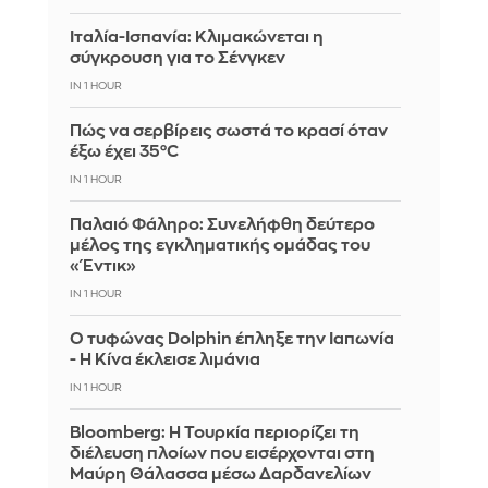
Ιταλία-Ισπανία: Κλιμακώνεται η
σύγκρουση για το Σένγκεν
IN 1 HOUR
Πώς να σερβίρεις σωστά το κρασί όταν
έξω έχει 35°C
IN 1 HOUR
Παλαιό Φάληρο: Συνελήφθη δεύτερο
μέλος της εγκληματικής ομάδας του
«Έντικ»
IN 1 HOUR
Ο τυφώνας Dolphin έπληξε την Ιαπωνία
- Η Κίνα έκλεισε λιμάνια
IN 1 HOUR
Bloomberg: Η Τουρκία περιορίζει τη
διέλευση πλοίων που εισέρχονται στη
Μαύρη Θάλασσα μέσω Δαρδανελίων