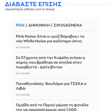
ΔΙΑΒΑΣΤΕ ΕΠΙΣΗΣ
περισσότερες ειδήσεις από το skai.gr
ΡΟΗ
ΔΗΜΟΦΙΛΗ
ΣΧΟΛΙΑΣΜΕΝΑ
Pink Noise: Είναι ο «ροζ θόρυβος» το
νέο White Noise για καλύτερο ύπνο;
IN 2 HOURS
Σε 57χρονη από την Κυψέλη ανήκει η
σορός που βρέθηκε σε σπηλιά στον
Λυκαβηττό - Δείτε βίντεο
IN 2 HOURS
Παναθηναϊκός: Φουλάρει για ΤΣΣΚΑ ο
Λιβάι
IN 2 HOURS
Ομάδα από το Περού γέμισε τη φανέλα
της με περισσότερους από 1.000