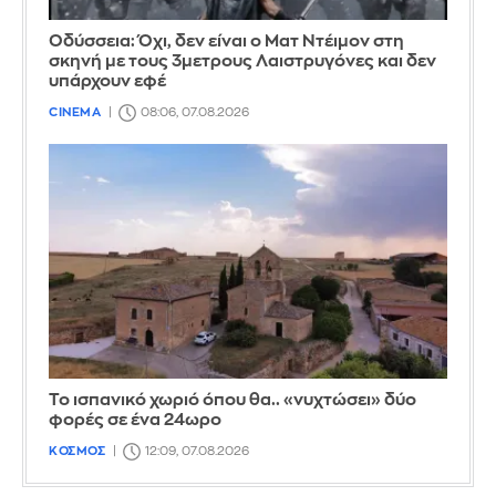
Οδύσσεια: Όχι, δεν είναι ο Ματ Ντέιμον στη
σκηνή με τους 3μετρους Λαιστρυγόνες και δεν
υπάρχουν εφέ
CINEMA
08:06, 07.08.2026
Το ισπανικό χωριό όπου θα.. «νυχτώσει» δύο
φορές σε ένα 24ωρο
ΚΟΣΜΟΣ
12:09, 07.08.2026