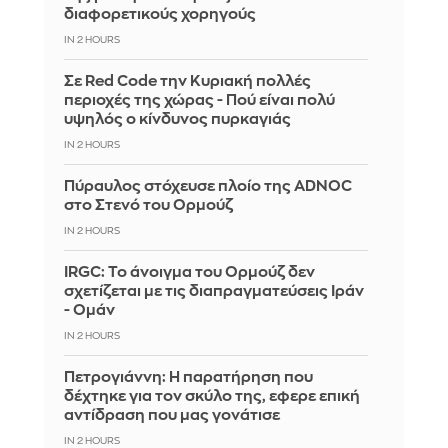
διαφορετικούς χορηγούς
IN 2 HOURS
Σε Red Code την Κυριακή πολλές
περιοχές της χώρας - Πού είναι πολύ
υψηλός ο κίνδυνος πυρκαγιάς
IN 2 HOURS
Πύραυλος στόχευσε πλοίο της ADNOC
στο Στενό του Ορμούζ
IN 2 HOURS
IRGC: Το άνοιγμα του Ορμούζ δεν
σχετίζεται με τις διαπραγματεύσεις Ιράν
- Ομάν
IN 2 HOURS
Πετρογιάννη: Η παρατήρηση που
δέχτηκε για τον σκύλο της, εφερε επική
αντίδραση που μας γονάτισε
IN 2 HOURS