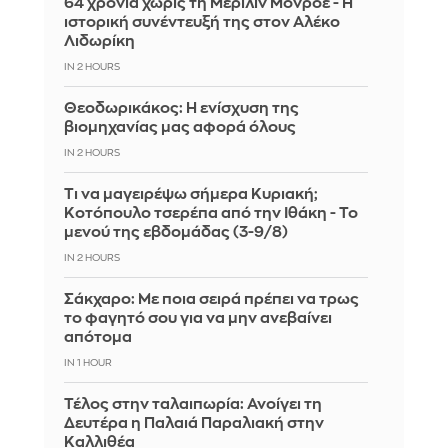
64 χρόνια χωρίς τη Μέριλιν Μονρόε - Η
ιστορική συνέντευξή της στον Αλέκο
Λιδωρίκη
IN 2 HOURS
Θεοδωρικάκος: Η ενίσχυση της
βιομηχανίας μας αφορά όλους
IN 2 HOURS
Τι να μαγειρέψω σήμερα Κυριακή;
Κοτόπουλο τσερέπα από την Ιθάκη - Το
μενού της εβδομάδας (3-9/8)
IN 2 HOURS
Σάκχαρο: Με ποια σειρά πρέπει να τρως
το φαγητό σου για να μην ανεβαίνει
απότομα
IN 1 HOUR
Τέλος στην ταλαιπωρία: Ανοίγει τη
Δευτέρα η Παλαιά Παραλιακή στην
Καλλιθέα