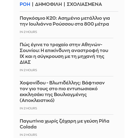
ΡΟΗ
ΔΗΜΟΦΙΛΗ
ΣΧΟΛΙΑΣΜΕΝΑ
Παγκόσμιο Κ20: Ασημένιο μετάλλιο για
την Ιουλιάννα Ρούσσου στα 800 μέτρα
IN 2 HOURS
Πώς έγινε το τροχαίο στην Αθηνών-
Σουνίου: Η επικίνδυνη αναστροφή του
ΙΧ και η σύγκρουση με τη μηχανή της
ΔΙΑΣ
IN 2 HOURS
Χοψονίδου - Βλωτιδέλλης: Βάφτισαν
τον γιο τους στο πιο εντυπωσιακό
εκκλησάκι της Βουλιαγμένης
(Αποκλειστικό)
IN 2 HOURS
Παγωτίνια χωρίς ζάχαρη με γεύση Piña
Colada
IN 2 HOURS