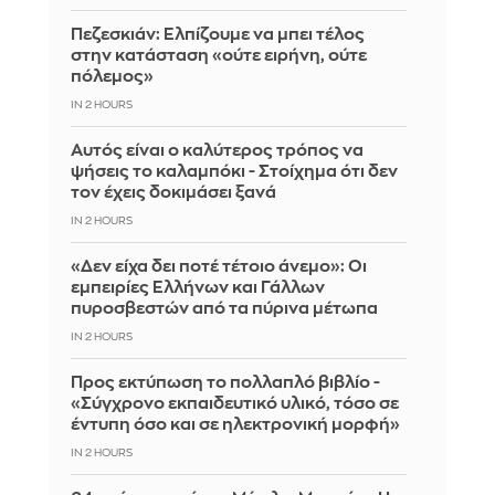
Πεζεσκιάν: Ελπίζουμε να μπει τέλος
στην κατάσταση «ούτε ειρήνη, ούτε
πόλεμος»
IN 2 HOURS
Αυτός είναι ο καλύτερος τρόπος να
ψήσεις το καλαμπόκι - Στοίχημα ότι δεν
τον έχεις δοκιμάσει ξανά
IN 2 HOURS
«Δεν είχα δει ποτέ τέτοιο άνεμο»: Οι
εμπειρίες Ελλήνων και Γάλλων
πυροσβεστών από τα πύρινα μέτωπα
IN 2 HOURS
Προς εκτύπωση το πολλαπλό βιβλίο -
«Σύγχρονο εκπαιδευτικό υλικό, τόσο σε
έντυπη όσο και σε ηλεκτρονική μορφή»
IN 2 HOURS