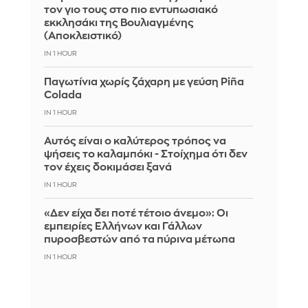
τον γιο τους στο πιο εντυπωσιακό
εκκλησάκι της Βουλιαγμένης
(Αποκλειστικό)
IN 1 HOUR
Παγωτίνια χωρίς ζάχαρη με γεύση Piña
Colada
IN 1 HOUR
Αυτός είναι ο καλύτερος τρόπος να
ψήσεις το καλαμπόκι - Στοίχημα ότι δεν
τον έχεις δοκιμάσει ξανά
IN 1 HOUR
«Δεν είχα δει ποτέ τέτοιο άνεμο»: Οι
εμπειρίες Ελλήνων και Γάλλων
πυροσβεστών από τα πύρινα μέτωπα
IN 1 HOUR