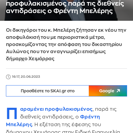
προφυλακισμένος παρά τις διεθνείς
αντιδράσεις ο Φρέντη Μπελέρης
Οι δικηγόροι του κ. Μπελέρη ζήτησαν εκ νέου την
αποφυλάκισή του με περιοριστικά μέτρα,
προσκομίζοντας την απόφαση του δικαστηρίου
Αυλώνας που τον αναγνωρίζει επισήμως
δήμαρχο Χειμάρρας
16:17, 20.06.2023
Προσθέστε το SKAI.gr στο
Google
Π
αραμένει προφυλακισμένος
, παρά τις
διεθνείς αντιδράσεις, ο
Φρέντη
Μπελέρης
. Η εξέταση της έφεσης του
δήμαρχου Χειμάρρας στην Ειδική Εισαγγελία