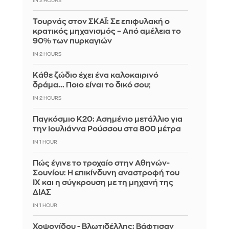
IN 2 HOURS
Τουρνάς στον ΣΚΑΪ: Σε επιφυλακή ο
κρατικός μηχανισμός – Από αμέλεια το
90% των πυρκαγιών
IN 2 HOURS
Κάθε ζώδιο έχει ένα καλοκαιρινό
δράμα... Ποιο είναι το δικό σου;
IN 2 HOURS
Παγκόσμιο Κ20: Ασημένιο μετάλλιο για
την Ιουλιάννα Ρούσσου στα 800 μέτρα
IN 1 HOUR
Πώς έγινε το τροχαίο στην Αθηνών-
Σουνίου: Η επικίνδυνη αναστροφή του
ΙΧ και η σύγκρουση με τη μηχανή της
ΔΙΑΣ
IN 1 HOUR
Χοψονίδου - Βλωτιδέλλης: Βάφτισαν