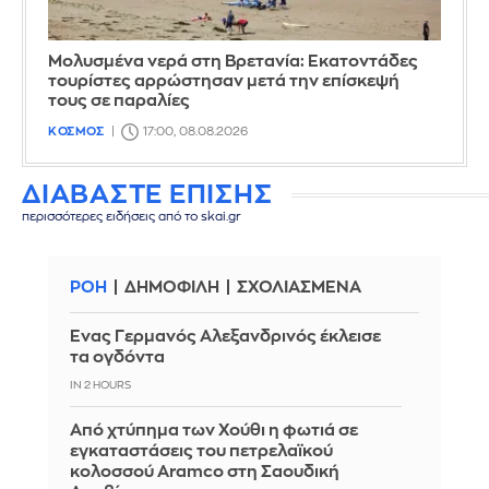
Μολυσμένα νερά στη Βρετανία: Εκατοντάδες
τουρίστες αρρώστησαν μετά την επίσκεψή
τους σε παραλίες
ΚΟΣΜΟΣ
17:00, 08.08.2026
ΔΙΑΒΑΣΤΕ ΕΠΙΣΗΣ
περισσότερες ειδήσεις από το skai.gr
ΡΟΗ
ΔΗΜΟΦΙΛΗ
ΣΧΟΛΙΑΣΜΕΝΑ
Ένας Γερμανός Αλεξανδρινός έκλεισε
τα ογδόντα
IN 2 HOURS
Από χτύπημα των Χούθι η φωτιά σε
εγκαταστάσεις του πετρελαϊκού
κολοσσού Aramco στη Σαουδική