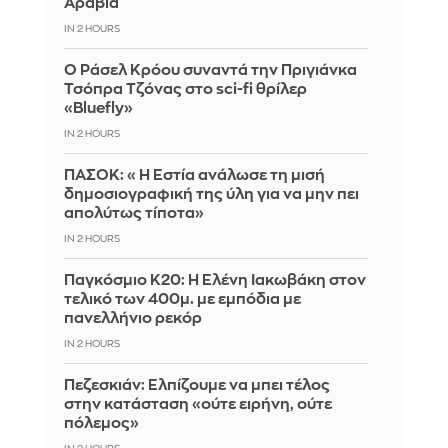
Αραβία
IN 2 HOURS
Ο Ράσελ Κρόου συναντά την Πριγιάνκα
Τσόπρα Τζόνας στο sci-fi θρίλερ
«Bluefly»
IN 2 HOURS
ΠΑΣΟΚ: «Η Εστία ανάλωσε τη μισή
δημοσιογραφική της ύλη για να μην πει
απολύτως τίποτα»
IN 2 HOURS
Παγκόσμιο Κ20: Η Ελένη Ιακωβάκη στον
τελικό των 400μ. με εμπόδια με
πανελλήνιο ρεκόρ
IN 2 HOURS
Πεζεσκιάν: Ελπίζουμε να μπει τέλος
στην κατάσταση «ούτε ειρήνη, ούτε
πόλεμος»