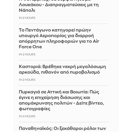
Λουκάκου - Διαπραγματεύσεις με τη
Νάπολι
IN 2 HOURS
Το Πεντάγωνο κατηγορεί πρώην
υπουργό Αεροπορίας για διαρροή
απόρρητων πληροφοριών για το Air
Force One
IN 2 HOURS
Καστοριά: Βρέθηκε νεκρή μεγαλόσωμη
αρκούδα, πιθανόν από πυροβολισμό
IN 2 HOURS
Πυρκαγιά σε Αττική και Βοιωτία: Πώς
έγινε η επιχείρηση διάσωσης και
απομάκρυνσης πολιτών - Δείτε βίντεο,
φωτογραφίες
IN 2 HOURS
Παναθηναϊκός: Οι ξεκάθαροι ρόλοι των