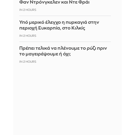
Φαν Ντρόνγκελεν και Ντε Φράι
IN 2 HOURS
Υπό μερικό έλεγχο η πυρκαγιά στην
περιοχή Ευκαρπία, στο Κιλκίς
IN 2 HOURS
Πρέπει τελικά να πλένουμε το ρύζι πριν
το μαγειρέψουμε ή όχι;
IN 2 HOURS