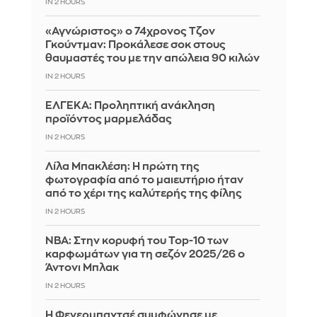
IN 2 HOURS
«Αγνώριστος» ο 74χρονος Τζον
Γκούντμαν: Προκάλεσε σοκ στους
θαυμαστές του με την απώλεια 90 κιλών
IN 2 HOURS
ΕΛΓΕΚΑ: Προληπτική ανάκληση
προϊόντος μαρμελάδας
IN 2 HOURS
Λίλα Μπακλέση: Η πρώτη της
φωτογραφία από το μαιευτήριο ήταν
από το χέρι της καλύτερής της φίλης
IN 2 HOURS
ΝΒΑ: Στην κορυφή του Top-10 των
καρφωμάτων για τη σεζόν 2025/26 ο
Άντονι Μπλακ
IN 2 HOURS
Η Φενερμπαχτσέ συμφώνησε με