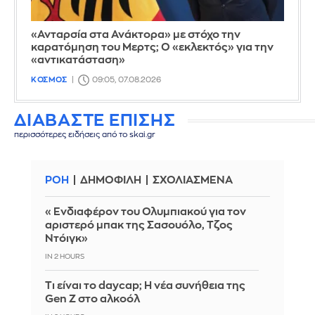
«Ανταρσία στα Ανάκτορα» με στόχο την
καρατόμηση του Μερτς; Ο «εκλεκτός» για την
«αντικατάσταση»
ΚΟΣΜΟΣ
09:05, 07.08.2026
ΔΙΑΒΑΣΤΕ ΕΠΙΣΗΣ
περισσότερες ειδήσεις από το skai.gr
ΡΟΗ
ΔΗΜΟΦΙΛΗ
ΣΧΟΛΙΑΣΜΕΝΑ
«Ενδιαφέρον του Ολυμπιακού για τον
αριστερό μπακ της Σασουόλο, Τζος
Ντόιγκ»
IN 2 HOURS
Τι είναι το daycap; Η νέα συνήθεια της
Gen Z στο αλκοόλ