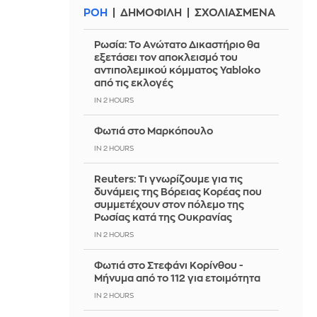
ΡΟΗ
ΔΗΜΟΦΙΛΗ
ΣΧΟΛΙΑΣΜΕΝΑ
Ρωσία: Το Ανώτατο Δικαστήριο θα
εξετάσει τον αποκλεισμό του
αντιπολεμικού κόμματος Yabloko
από τις εκλογές
IN 2 HOURS
Φωτιά στο Μαρκόπουλο
IN 2 HOURS
Reuters: Τι γνωρίζουμε για τις
δυνάμεις της Βόρειας Κορέας που
συμμετέχουν στον πόλεμο της
Ρωσίας κατά της Ουκρανίας
IN 2 HOURS
Φωτιά στο Στεφάνι Κορίνθου -
Μήνυμα από το 112 για ετοιμότητα
IN 2 HOURS