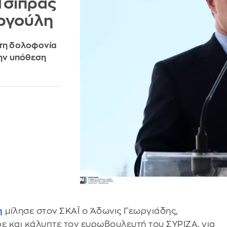
Τσίπρας
ωργούλη
 τη δολοφονία
ην υπόθεση
η
μίλησε στον ΣΚΑΪ ο Άδωνις Γεωργιάδης,
ρε και κάλυπτε τον ευρωβουλευτή του ΣΥΡΙΖΑ, για