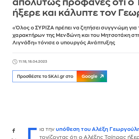
απολύτως προφανές ότι ο 
ήξερε και κάλυπτε τον Γε
«Όλος ο ΣΥΡΙΖΑ πρέπει να ζητήσει συγγνώμη για
χαρακτήρων της Μενδώνη και του Μητσοτάκη στ
Λιγνάδη» τόνισε ο υπουργός Ανάπτυξης
11:18, 18.04.2023
Προσθέστε το SKAI.gr στο
Google
Γ
ια την
υπόθεση του Αλέξη Γεωργούλ
τονίζοντας ότι ο Αλέξης Τσίπρας ήξε