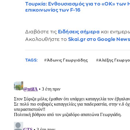
Τουρκία: Ενθουσιασμός για το «ΟΚ» των
επικοινωνίας των F-16
Διαβάστε τις
Ειδήσεις σήμερα
και ενημερω
Ακολουθήστε το
Skai.gr στο Google New
TAGS:
Άδωνις Γεωργιάδης
Αλέξης Γεωργ