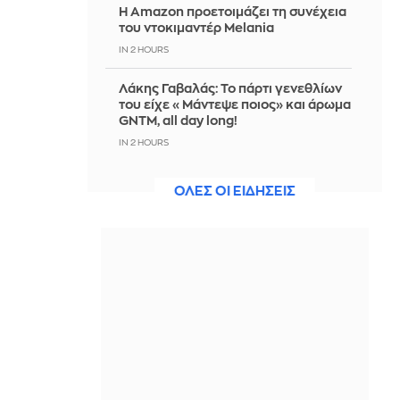
Η Amazon προετοιμάζει τη συνέχεια
του ντοκιμαντέρ Melania
IN 2 HOURS
Λάκης Γαβαλάς: Το πάρτι γενεθλίων
του είχε «Μάντεψε ποιος» και άρωμα
GNTM, all day long!
IN 2 HOURS
Φωτιά στη Θέρμη Θεσσαλονίκης -
ΟΛΕΣ ΟΙ ΕΙΔΗΣΕΙΣ
Πέντε αεροσκάφη και ένα
ελικόπτερο στην κατάσβεση
IN 2 HOURS
ΥΠΑΑΤ: Επιπλέον 12,5 εκατ. ευρώ
στις Περιφέρειες για την ενίσχυση
της βιοασφάλειας
IN 2 HOURS
Υεμένη: Νέα φονική επίθεση των
Χούθι μέσα σε δύο ημέρες - 5 νεκροί,
ανάμεσά τους και 2 άμαχοι