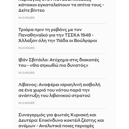
κάτοικοι εγκαταλείπουν τα σπίτια τους -
Δείτε βίντεο
IN 2 HOURS
Τριάρα πριν τη ρεβάνς με τον
Παναθηναϊκό για την ΤΣΣΚΑ 1948 -
Άλλαξαν όλη την 11άδα οι Βούλγαροι
IN 2 HOURS
Ιβάν Σβιτάιλο: Ατύχημα στις διακοπές
του - «Θα σηκωθώ πιο δυνατός»
IN 2 HOURS
Λίβανος: Αναφέρει ισραηλινή εισβολή
σε ένα χωριό του νότου παρά την
ανάπτυξη του λιβανικού στρατού
IN 2 HOURS
Συναγερμός για φωτιές Κυριακή και
Δευτέρα: Επικίνδυνο κοκτέιλ ζέστης και
ανέμων - Αναλυτικά ποιες περιοχές