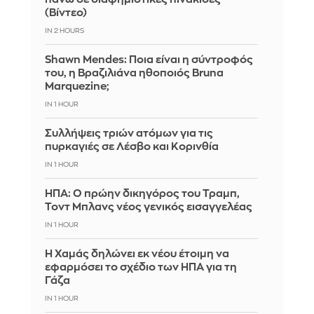
(Βίντεο)
IN 2 HOURS
Shawn Mendes: Ποια είναι η σύντροφός
του, η Βραζιλιάνα ηθοποιός Bruna
Marquezine;
IN 1 HOUR
Συλλήψεις τριών ατόμων για τις
πυρκαγιές σε Λέσβο και Κορινθία
IN 1 HOUR
ΗΠΑ: Ο πρώην δικηγόρος του Τραμπ,
Τοντ Μπλανς νέος γενικός εισαγγελέας
IN 1 HOUR
Η Χαμάς δηλώνει εκ νέου έτοιμη να
εφαρμόσει το σχέδιο των ΗΠΑ για τη
Γάζα
IN 1 HOUR