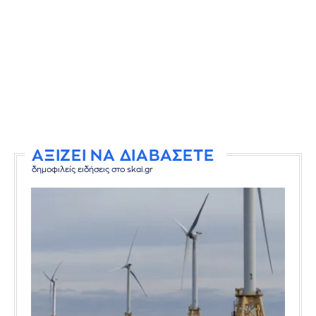
ΑΞΙΖΕΙ ΝΑ ΔΙΑΒΑΣΕΤΕ
δημοφιλείς ειδήσεις στο skai.gr