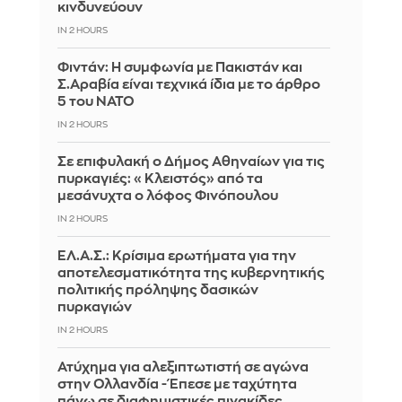
κινδυνεύουν
IN 2 HOURS
Φιντάν: Η συμφωνία με Πακιστάν και
Σ.Αραβία είναι τεχνικά ίδια με το άρθρο
5 του ΝΑΤΟ
IN 2 HOURS
Σε επιφυλακή ο Δήμος Αθηναίων για τις
πυρκαγιές: «Κλειστός» από τα
μεσάνυχτα ο λόφος Φινόπουλου
IN 2 HOURS
ΕΛ.Α.Σ.: Κρίσιμα ερωτήματα για την
αποτελεσματικότητα της κυβερνητικής
πολιτικής πρόληψης δασικών
πυρκαγιών
IN 2 HOURS
Ατύχημα για αλεξιπτωτιστή σε αγώνα
στην Ολλανδία - Έπεσε με ταχύτητα
πάνω σε διαφημιστικές πινακίδες