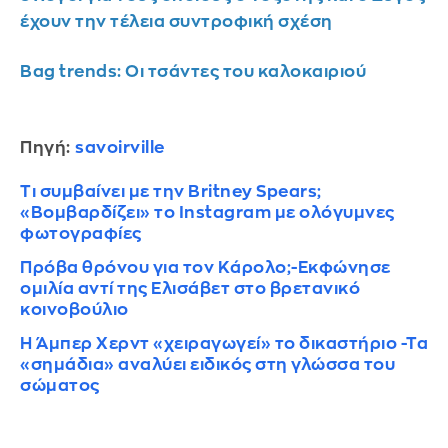
έχουν την τέλεια συντροφική σχέση
Bag trends: Οι τσάντες του καλοκαιριού
Πηγή:
savoirville
Τι συμβαίνει με την Britney Spears;
«Βομβαρδίζει» το Instagram με ολόγυμνες
φωτογραφίες
Πρόβα θρόνου για τον Κάρολο;-Εκφώνησε
ομιλία αντί της Ελισάβετ στο βρετανικό
κοινοβούλιο
Η Άμπερ Χερντ «χειραγωγεί» το δικαστήριο -Τα
«σημάδια» αναλύει ειδικός στη γλώσσα του
σώματος