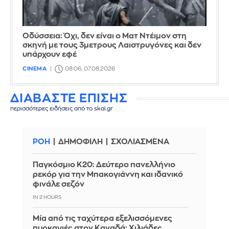
Οδύσσεια: Όχι, δεν είναι ο Ματ Ντέιμον στη
σκηνή με τους 3μετρους Λαιστρυγόνες και δεν
υπάρχουν εφέ
CINEMA
08:06, 07.08.2026
ΔΙΑΒΑΣΤΕ ΕΠΙΣΗΣ
περισσότερες ειδήσεις από το skai.gr
ΡΟΗ
ΔΗΜΟΦΙΛΗ
ΣΧΟΛΙΑΣΜΕΝΑ
Παγκόσμιο Κ20: Δεύτερο πανελλήνιο
ρεκόρ για την Μπακογιάννη και ιδανικό
φινάλε σεζόν
IN 2 HOURS
Μία από τις ταχύτερα εξελισσόμενες
πυρκαγιές στον Καναδά: Χιλιάδες