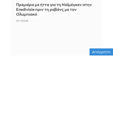
Πρεμιέρα με ήττα για τη Ναϊμέγκεν στην
Eredivisie πριν τη ρεβάνς με τον
Ολυμπιακό
IN 1 HOUR
Απόρρητο