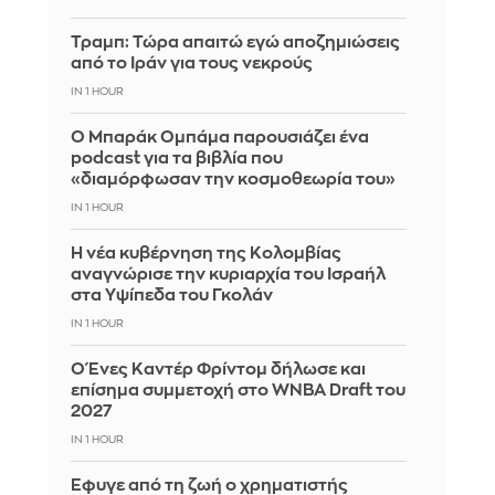
Τραμπ: Τώρα απαιτώ εγώ αποζημιώσεις
από το Ιράν για τους νεκρούς
IN 1 HOUR
Ο Μπαράκ Ομπάμα παρουσιάζει ένα
podcast για τα βιβλία που
«διαμόρφωσαν την κοσμοθεωρία του»
IN 1 HOUR
Η νέα κυβέρνηση της Κολομβίας
αναγνώρισε την κυριαρχία του Ισραήλ
στα Υψίπεδα του Γκολάν
IN 1 HOUR
Ο Ένες Καντέρ Φρίντομ δήλωσε και
επίσημα συμμετοχή στο WNBA Draft του
2027
IN 1 HOUR
Έφυγε από τη ζωή ο χρηματιστής