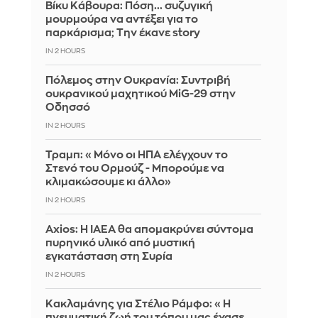
Βίκυ Κάβουρα: Πόση... συζυγική
μουρμούρα να αντέξει για το
παρκάρισμα; Την έκανε story
IN 2 HOURS
Πόλεμος στην Ουκρανία: Συντριβή
ουκρανικού μαχητικού MiG-29 στην
Οδησσό
IN 2 HOURS
Τραμπ: «Μόνο οι ΗΠΑ ελέγχουν το
Στενό του Ορμούζ - Μπορούμε να
κλιμακώσουμε κι άλλο»
IN 2 HOURS
Axios: Η IAEA θα απομακρύνει σύντομα
πυρηνικό υλικό από μυστική
εγκατάσταση στη Συρία
IN 2 HOURS
Κακλαμάνης για Στέλιο Ράμφο: «Η
πνευματική ζωή του τόπου μας έχασε