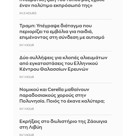
έναν πολύτιμο εκπρόσωπό της»
IN 2 HOURS
Τραμπ: Υπέγραψε διάταγμα που
περιορίζει τα εμβόλια για παιδιά,
επιμένοντας στη σύνδεση με αυτισμό
IN 1 HOUR
Δύο συλλήψεις για κλοπές αλιευμάτων
από εγκαταστάσεις του Ελληνικού
Κέντρου Θαλασσίων Ερευνών
IN 1 HOUR
Νομικού και Cerella μαθαίνουν
παραδοσιακούς χορούς στην
Πολυνησία. Ποιός το έκανε καλύτερα;
IN 1 HOUR
Εκρήξεις στο διυλιστήριο της Ζάουιγια
στη Λιβύη
IN 1 HOUR