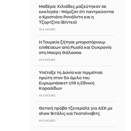
Μαδέρα: Χιλιάδες μαζεύτηκαν σε
εκκλησία - Νόμιζαν ότι παντρεύονται
ο Κριστιάνο Ρονάλντο και η
Τζορτζίνα (Βίντεο)
IN 2 HOURS
Η Τουρκία ζήτησε μπορατόριουμ
επιθέσεων από Ρωσία και Ουκρανία
στη Μαύρη Θάλασσα
IN 2 HOURS
Υπέταξε τη Δανία και τερμάτισε
πρώτη στον 5ο όμιλο του
Ευρωμπάσκετ U16 η Εθνική
Κορασίδων
IN 2 HOURS
Θετική πρόβα τζενεράλε για ΑΕΚ με
show Βιτάλις και Γκατσίνοβιτς
IN 2 HOURS