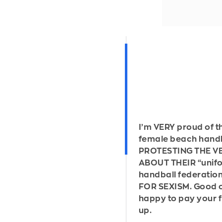
I’m VERY proud of 
female beach hand
PROTESTING THE VE
ABOUT THEIR “unifo
handball federati
FOR SEXISM. Good on 
happy to pay your fi
up.