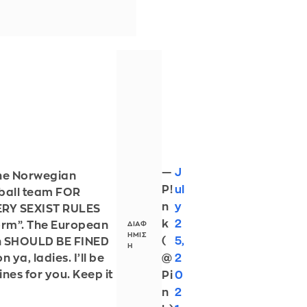
—
J
the Norwegian
P!
ul
ball team FOR
n
y
RY SEXIST RULES
k
2
rm”. The European
(
5,
on SHOULD BE FINED
@
2
ya, ladies. I’ll be
nes for you. Keep it
Pi
0
n
2