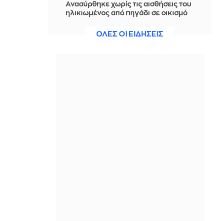
Ανασύρθηκε χωρίς τις αισθήσεις του
ηλικιωμένος από πηγάδι σε οικισμό
της Αλεξανδρούπολης
ΟΛΕΣ ΟΙ ΕΙΔΗΣΕΙΣ
IN 2 HOURS
Μουτσινάς, Σαμαρά και Δέδες πήγαν
Μεξικό και ο πρώτος τους τάραξε
στο τρολάρισμα!
IN 2 HOURS
Βουλγαρία: Κατηγορεί την Ουκρανία
για την έκρηξη drone - «Μη
εσκεμμένο συμβάν» λέει το Κίεβο
IN 1 HOUR
Παναθηναϊκός: Εξαντλούνται τα
εισιτήρια για τη ρεβάνς με την ΤΣΣΚΑ
1948
IN 1 HOUR
Παγκόσμιο Κ20: Δεύτερο πανελλήνιο
ρεκόρ για την Μπακογιάννη και