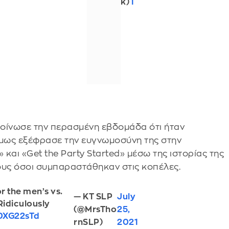
k)
1
οίνωσε την περασμένη εβδομάδα ότι ήταν
Όμως εξέφρασε την ευγνωμοσύνη της στην
 και «Get the Party Started» μέσω της ιστορίας της
ους όσοι συμπαραστάθηκαν στις κοπέλες.
or the men’s vs.
— KT SLP
July
Ridiculously
(@MrsTho
25,
wDXG22sTd
rnSLP)
2021