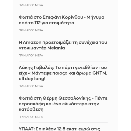
ΠΡΙΝ ΑΠΌ 1 ΜΈΡΑ
Φωτιά στο Στεφάνι Κορίνθου - Μήνυμα
από το 112 για ετοιμότητα
ΠΡΙΝ ΑΠΌ 1 ΜΈΡΑ
Η Amazon προετοιμάζει τη συνέχεια του
ντοκιμαντέρ Melania
ΠΡΙΝ ΑΠΌ 1 ΜΈΡΑ
Λάκης Γαβαλάς: Το πάρτι γενεθλίων του
είχε «Μάντεψε ποιος» και άρωμα GNTM,
all day long!
ΠΡΙΝ ΑΠΌ 1 ΜΈΡΑ
Φωτιά στη Θέρμη Θεσσαλονίκης - Πέντε
αεροσκάφη και ένα ελικόπτερο στην
κατάσβεση
ΠΡΙΝ ΑΠΌ 1 ΜΈΡΑ
ΥΠΑΑΤ: Επιπλέον 12,5 εκατ. ευρώ στις