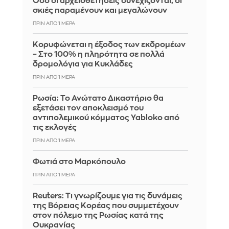
Όσο οι αρχειοθετήσεις συνεχίζονται, οι
σκιές παραμένουν και μεγαλώνουν
ΠΡΙΝ ΑΠΌ 1 ΜΈΡΑ
Κορυφώνεται η έξοδος των εκδρομέων
– Στο 100% η πληρότητα σε πολλά
δρομολόγια για Κυκλάδες
ΠΡΙΝ ΑΠΌ 1 ΜΈΡΑ
Ρωσία: Το Ανώτατο Δικαστήριο θα
εξετάσει τον αποκλεισμό του
αντιπολεμικού κόμματος Yabloko από
τις εκλογές
ΠΡΙΝ ΑΠΌ 1 ΜΈΡΑ
Φωτιά στο Μαρκόπουλο
ΠΡΙΝ ΑΠΌ 1 ΜΈΡΑ
Reuters: Τι γνωρίζουμε για τις δυνάμεις
της Βόρειας Κορέας που συμμετέχουν
στον πόλεμο της Ρωσίας κατά της
Ουκρανίας