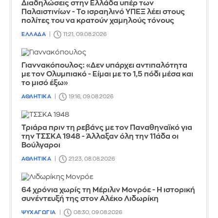
Διαδηλώσεις στην Ελλάδα υπέρ των
Παλαιστινίων - Το ισραηλινό ΥΠΕΞ λέει στους
πολίτες του να κρατούν χαμηλούς τόνους
ΕΛΛΑΔΑ
11:21, 09.08.2026
Γιαννακόπουλος: «Δεν υπάρχει αντιπαλότητα
με τον Ολυμπιακό - Είμαι με το 1,5 πόδι μέσα και
το μισό έξω»
ΑΘΛΗΤΙΚΑ
19:16, 09.08.2026
Τριάρα πριν τη ρεβάνς με τον Παναθηναϊκό για
την ΤΣΣΚΑ 1948 - Άλλαξαν όλη την 11άδα οι
Βούλγαροι
ΑΘΛΗΤΙΚΑ
21:23, 08.08.2026
64 χρόνια χωρίς τη Μέριλιν Μονρόε - Η ιστορική
συνέντευξή της στον Αλέκο Λιδωρίκη
ΨΥΧΑΓΩΓΙΑ
08:30, 09.08.2026