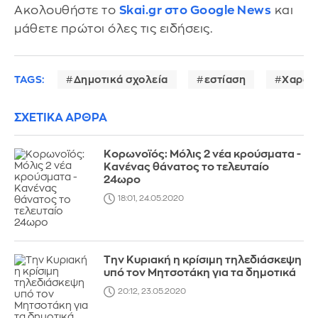
Ακολουθήστε το
Skai.gr στο Google News
και
μάθετε πρώτοι όλες τις ειδήσεις.
TAGS:
Δημοτικά σχολεία
εστίαση
Χαρδα
ΣΧΕΤΙΚΑ ΑΡΘΡΑ
Κορωνοϊός: Μόλις 2 νέα κρούσματα -
Κανένας θάνατος το τελευταίο
24ωρο
18:01, 24.05.2020
Την Κυριακή η κρίσιμη τηλεδιάσκεψη
υπό τον Μητσοτάκη για τα δημοτικά
20:12, 23.05.2020