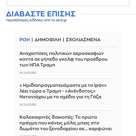
ΔΙΑΒΑΣΤΕ ΕΠΙΣΗΣ
περισσότερες ειδήσεις από το skai.gr
ΡΟΗ
ΔΗΜΟΦΙΛΗ
ΣΧΟΛΙΑΣΜΕΝΑ
Αναχαιτίσεις πολιτικών αεροσκαφών
κοντά σε γήπεδο γκολφ του προέδρου
των ΗΠΑ Τραμπ
IN 2 HOURS
«Ημιδιαπραγματευόμαστε με το Ιράν»
λέει τώρα ο Τραμπ - «Ανένδοτος»
Νετανιάχου με το σχέδιο για τη Γάζα
IN 2 HOURS
Καλοκαιρινές διακοπές: Το πρώτο
πράγμα που κάνεις μόλις μπεις στο
δωμάτιο του ξενοδοχείου σε... καρφώνει