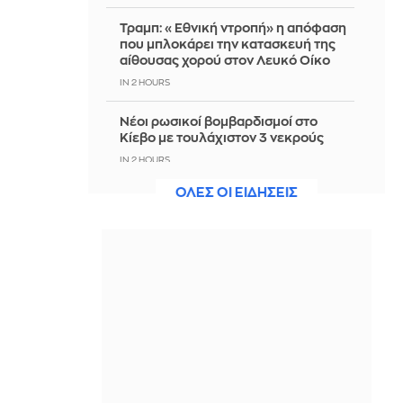
Τραμπ: «Εθνική ντροπή» η απόφαση
που μπλοκάρει την κατασκευή της
αίθουσας χορού στον Λευκό Οίκο
IN 2 HOURS
Νέοι ρωσικοί βομβαρδισμοί στο
Κίεβο με τουλάχιστον 3 νεκρούς
IN 2 HOURS
ΟΛΕΣ ΟΙ ΕΙΔΗΣΕΙΣ
«Δώρο» Τραμπ στον νέο πρόεδρο της
Κολομβίας 1 δισ. δολάρια
IN 2 HOURS
Εορτολόγιο: Ποιοι γιορτάζουν
σήμερα, 8 Αυγούστου
IN 2 HOURS
Ο Άρης περνά στον Καρκίνο: Τι καλεί
κάθε ζώδιο να προστατεύσει;
IN 2 HOURS