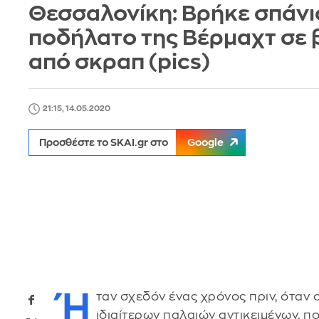
Θεσσαλονίκη: Βρήκε σπάνι
ποδήλατο της Βέρμαχτ σε 
από σκραπ (pics)
21:15, 14.05.2020
Προσθέστε το SKAI.gr στο
Google
Ή
ταν σχεδόν ένας χρόνος πριν, όταν
ιδιαίτερων παλαιών αντικειμένων, π