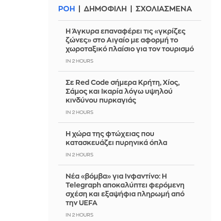
ΡΟΗ
ΔΗΜΟΦΙΛΗ
ΣΧΟΛΙΑΣΜΕΝΑ
Η Άγκυρα επαναφέρει τις «γκρίζες
ζώνες» στο Αιγαίο με αφορμή το
χωροταξικό πλαίσιο για τον τουρισμό
IN 2 HOURS
Σε Red Code σήμερα Κρήτη, Χίος,
Σάμος και Ικαρία λόγω υψηλού
κινδύνου πυρκαγιάς
IN 2 HOURS
Η χώρα της φτώχειας που
κατασκευάζει πυρηνικά όπλα
IN 2 HOURS
Νέα «βόμβα» για Ινφαντίνο: Η
Telegraph αποκαλύπτει φερόμενη
σχέση και εξαψήφια πληρωμή από
την UEFA
IN 2 HOURS