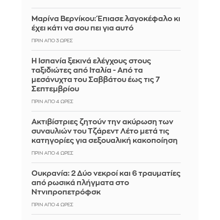
Μαρίνα Βερνίκου: Έπιασε λαγοκέφαλο κι
έχει κάτι να σου πει για αυτό
ΠΡΙΝ ΑΠΌ 3 ΏΡΕΣ
Η Ισπανία ξεκινά ελέγχους στους
ταξιδιώτες από Ιταλία - Από τα
μεσάνυχτα του Σαββάτου έως τις 7
Σεπτεμβρίου
ΠΡΙΝ ΑΠΌ 4 ΏΡΕΣ
Ακτιβίστριες ζητούν την ακύρωση των
συναυλιών του Τζάρεντ Λέτο μετά τις
κατηγορίες για σεξουαλική κακοποίηση
ΠΡΙΝ ΑΠΌ 4 ΏΡΕΣ
Ουκρανία: 2 Δύο νεκροί και 6 τραυματίες
από ρωσικά πλήγματα στο
Ντνιπροπετρόφσκ
ΠΡΙΝ ΑΠΌ 4 ΏΡΕΣ