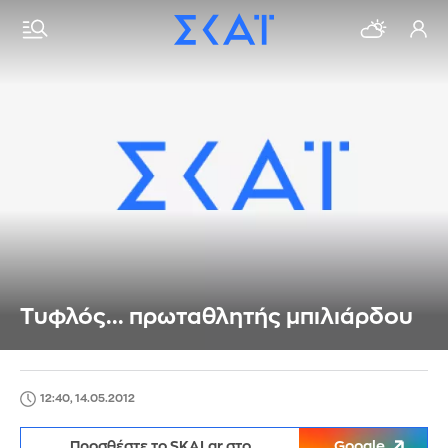
Τυφλός... πρωταθλητής μπιλιάρδου
12:40, 14.05.2012
Προσθέστε το SKAI.gr στο
Google