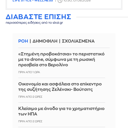
LIFE STYLE - WELLNESS
10:30, 07.08.2026
ΔΙΑΒΑΣΤΕ ΕΠΙΣΗΣ
περισσότερες ειδήσεις από το skai.gr
ΡΟΗ
ΔΗΜΟΦΙΛΗ
ΣΧΟΛΙΑΣΜΕΝΑ
«Στημένη προβοκάτσια» το περιστατικό
με το drone, σύμφωνα με τη ρωσική
πρεσβεία στο Βερολίνο
ΠΡΙΝ ΑΠΌ 1 ΏΡΑ
Οικονομία και ασφάλεια στο επίκεντρο
της συζήτησης Ζελένσκι- Βούτσιτς
ΠΡΙΝ ΑΠΌ 2 ΏΡΕΣ
Κλείσιμο με άνοδο για το χρηματιστήριο
των ΗΠΑ
ΠΡΙΝ ΑΠΌ 2 ΏΡΕΣ