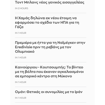
Τοντ Μπλανς νέος γενικός εισαγγελέας
IN 2 HOURS
Η Χαμάς δηλώνει εκ νέου έτοιμη να
εφαρμόσει το σχέδιο των ΗΠΑ για τη
Γάζα
IN 1 HOUR
Πρεμιέρα με ήττα για τη Ναϊμέγκεν στην
Eredivisie πριν τη ρεβάνς με τον
Ολυμπιακό
IN 1 HOUR
Καινούργιου - Κουτσουμπής: Το βίντεο
με τη βόλτα που έκαναν αγκαλιασμένοι
σε εμπορικό κέντρο στη Μύκονο
IN 1 HOUR
Ομάν: Θετικές οι συνομιλίες με το Ιράν
IN 1 HOUR