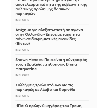
ΕΛ.Α.Σ.: Κρίσιμα ερωτήματα για την
αποτελεσματικότητα της κυβερνητικής
πολιτικής πρόληψης δασικών
πυρκαγιών
IN 2 HOURS
Ατύχημα για αλεξιπτωτιστή σε αγώνα
στην Ολλανδία - Έπεσε με ταχύτητα
πάνω σε διαφημιστικές πινακίδες
(Βίντεο)
IN 2 HOURS
Shawn Mendes: Ποια είναι η σύντροφός
του, η Βραζιλιάνα ηθοποιός Bruna
Marquezine;
IN 2 HOURS
Συλλήψεις τριών ατόμων για τις
πυρκαγιές σε Λέσβο και Κορινθία
IN 2 HOURS
ΗΠΑ: Ο πρώην δικηγόρος του Τραμπ,