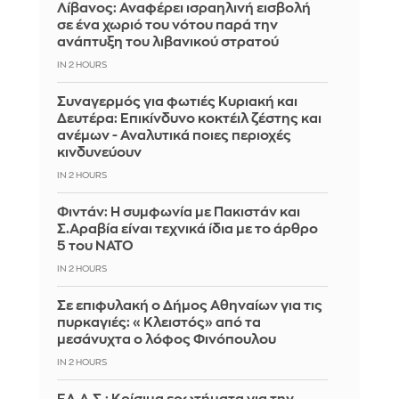
Λίβανος: Αναφέρει ισραηλινή εισβολή
σε ένα χωριό του νότου παρά την
ανάπτυξη του λιβανικού στρατού
IN 2 HOURS
Συναγερμός για φωτιές Κυριακή και
Δευτέρα: Επικίνδυνο κοκτέιλ ζέστης και
ανέμων - Αναλυτικά ποιες περιοχές
κινδυνεύουν
IN 2 HOURS
Φιντάν: Η συμφωνία με Πακιστάν και
Σ.Αραβία είναι τεχνικά ίδια με το άρθρο
5 του ΝΑΤΟ
IN 2 HOURS
Σε επιφυλακή ο Δήμος Αθηναίων για τις
πυρκαγιές: «Κλειστός» από τα
μεσάνυχτα ο λόφος Φινόπουλου
IN 2 HOURS