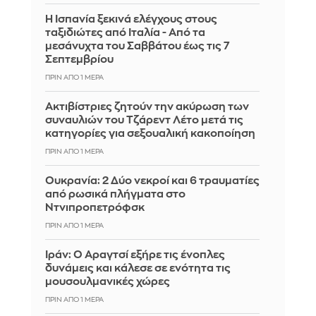
Η Ισπανία ξεκινά ελέγχους στους
ταξιδιώτες από Ιταλία - Από τα
μεσάνυχτα του Σαββάτου έως τις 7
Σεπτεμβρίου
ΠΡΙΝ ΑΠΌ 1 ΜΈΡΑ
Ακτιβίστριες ζητούν την ακύρωση των
συναυλιών του Τζάρεντ Λέτο μετά τις
κατηγορίες για σεξουαλική κακοποίηση
ΠΡΙΝ ΑΠΌ 1 ΜΈΡΑ
Ουκρανία: 2 Δύο νεκροί και 6 τραυματίες
από ρωσικά πλήγματα στο
Ντνιπροπετρόφσκ
ΠΡΙΝ ΑΠΌ 1 ΜΈΡΑ
Ιράν: Ο Αραγτσί εξήρε τις ένοπλες
δυνάμεις και κάλεσε σε ενότητα τις
μουσουλμανικές χώρες
ΠΡΙΝ ΑΠΌ 1 ΜΈΡΑ