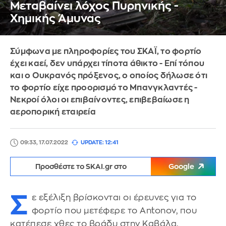
Μεταβαίνει λόχος Πυρηνικής -
Χημικής Άμυνας
Σύμφωνα με πληροφορίες του ΣΚΑΪ, το φορτίο
έχει καεί, δεν υπάρχει τίποτα άθικτο - Επί τόπου
και ο Ουκρανός πρόξενος, ο οποίος δήλωσε ότι
το φορτίο είχε προορισμό το Μπανγκλαντές -
Νεκροί όλοι οι επιβαίνοντες, επιβεβαίωσε η
αεροπορική εταιρεία
09:33, 17.07.2022
UPDATE: 12:41
Προσθέστε το SKAI.gr στο
Google
Σ
ε εξέλιξη βρίσκονται οι έρευνες για το
φορτίο που μετέφερε το Antonov, που
κατέπεσε χθες το βράδυ στην Καβάλα.