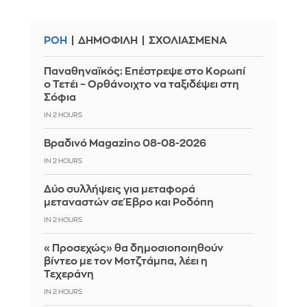
ΡΟΗ
ΔΗΜΟΦΙΛΗ
ΣΧΟΛΙΑΣΜΕΝΑ
Παναθηναϊκός: Επέστρεψε στο Κορωπί
ο Τετέι – Ορθάνοιχτο να ταξιδέψει στη
Σόφια
IN 2 HOURS
Βραδινό Magazino 08-08-2026
IN 2 HOURS
Δύο συλλήψεις για μεταφορά
μεταναστών σε Έβρο και Ροδόπη
IN 2 HOURS
«Προσεχώς» θα δημοσιοποιηθούν
βίντεο με τον Μοτζτάμπα, λέει η
Τεχεράνη
IN 2 HOURS