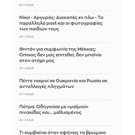
IN 1 HOUR
Νίκα - Αργυρός: Διακοπές εν πλω - Τα
παράλληλα post και οι φωτογραφίες
των παιδιών τους
IN 1 HOUR
Φιντάν για συμφωνία της Μέκκας:
Όποιος δεν μας επιτεθεί, δεν μπαίνει
στον στόχο μας
IN 1 HOUR
Πέντε νεκροί σε Ουκρανία και Ρωσία σε
ανταλλαγές πληγμάτων
IN 1 HOUR
Πάτρα: Οδηγούσε με «μαϊμού»
πινακίδες και... μεθυσμένος
IN 1 HOUR
Τι συμβαίνει όταν αφήνεις τα βρώμικα