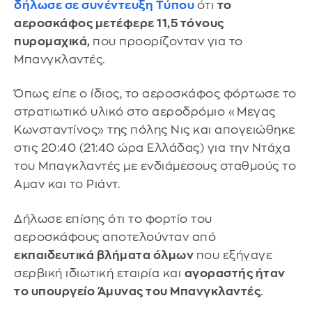
δήλωσε σε συνέντευξη Τύπου
ότι
το
αεροσκάφος μετέφερε 11,5 τόνους
πυρομαχικά,
που προορίζονταν για το
Μπανγκλαντές.
Όπως είπε ο ίδιος, το αεροσκάφος φόρτωσε το
στρατιωτικό υλικό στο αεροδρόμιο «Μεγας
Κωνσταντίνος» της πόλης Νις και απογειώθηκε
στις 20:40 (21:40 ώρα Ελλάδας) για την Ντάχα
του Μπαγκλαντές με ενδιάμεσους σταθμούς το
Αμαν και το Ριάντ.
Δήλωσε επίσης ότι το φορτίο του
αεροσκάφους αποτελούνταν από
εκπαιδευτικά βλήματα όλμων
που εξήγαγε
σερβική ιδιωτική εταιρία και
αγοραστής ήταν
το υπουργείο Άμυνας του Μπανγκλαντές
.