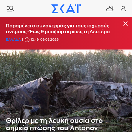
Παραμένει ο συναγερμός για τους ισχυρούς
ανέμους - Έως 9 μποφόρ οι ριπές τη Δευτέρα
ΕΛΛΑΔΑ
12:49, 09.08.2026
Θρίλερ με τη λευκή ουσία στο
σημείο πτώσης του Antonov -