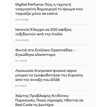
Digital Perfume: Πώς η τεχνητή
νοημοσύνη δημιουργεί το άρωμα που
ταιριάζει μόνο σε εσένα
IN 2 HOURS
Ισπανία: Έλεγχοι σε 200 αφίξεις
ταξιδιωτών από την Ιταλία
IN 2 HOURS
Φωτιά στο Σπήλαιο Ορεστιάδας –
Σηκώθηκε ελικόπτερο
IN 1 HOUR
Λευκωσία: Κυπριακό φυσικό αέριο
μπορεί να τροφοδοτήσει την Ευρώπη
από την άνοιξη του 2028
IN 1 HOUR
Χάρτης Πρόβλεψης Κινδύνου
Πυρκαγιάς: Ποιες περιοχές τίθενται σε
Red Code τη Δευτέρα