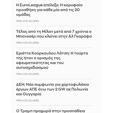
Η EuroLeague επέλεξε: Η κορυφαία
προσθήκη για κάθε μία από τις 20
ομάδες
ΠΡΙΝ ΑΠΌ 20 ΏΡΕΣ
Τέλος από τη Μίλαν μετά από 7 χρόνια ο
Μπενασέρ που κλείνει στην Αλ Γκαράφα
ΠΡΙΝ ΑΠΌ 20 ΏΡΕΣ
Εριέττα Κούρκουλου Λάτση: Η τούρτα
της ήταν ο ορισμός της
εφευρετικότητας και του
αυτοσχεδιασμού
ΠΡΙΝ ΑΠΌ 20 ΏΡΕΣ
ΔΕΗ: Νέα συμφωνία για χαρτοφυλάκιο
έργων ΑΠΕ άνω των 2 GW σε Πολωνία
και Ουγγαρία
ΠΡΙΝ ΑΠΌ 20 ΏΡΕΣ
Ο Τραμπ προχωρά στην προσπάθεια