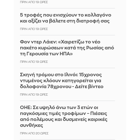
ΠΡΙΝ ΑΠΌ 19 ΏΡΕΣ
5 τροφές που ενισχύουν το κολλαγόνο
και αξίζει να βάλετε στη διατροφή σας
ΠΡΙΝ ΑΠΌ 19 ΏΡΕΣ
Φον ντερ Λάιεν: «Χαιρετίζω το νέο
πακέτο κυρώσεων κατά της Ρωσίας από
τη Γερουσία των ΗΠΑ»
ΠΡΙΝ ΑΠΌ 19 ΏΡΕΣ
Σκηνή τρόμου στο Ιλινόι: 15χρονος
ντυμένος κλόουν κατηγορείται για
δολοφονία 78χρονου - Δείτε βίντεο
ΠΡΙΝ ΑΠΌ 19 ΏΡΕΣ
ΟΗΕ: Σε υψηλό άνω των 3 ετών οι
παγκόσμιες τιμές τροφίμων – Πιέσεις
από πολέμους και δυσμενείς καιρικές
συνθήκες
ΠΡΙΝ ΑΠΌ 20 ΏΡΕΣ