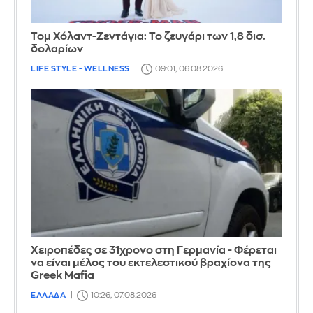
Τομ Χόλαντ-Ζεντάγια: Το ζευγάρι των 1,8 δισ.
δολαρίων
LIFE STYLE - WELLNESS
09:01, 06.08.2026
Χειροπέδες σε 31χρονο στη Γερμανία - Φέρεται
να είναι μέλος του εκτελεστικού βραχίονα της
Greek Mafia
ΕΛΛΑΔΑ
10:26, 07.08.2026