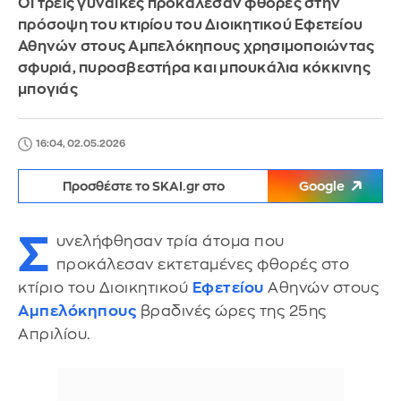
Οι τρεις γυναίκες προκάλεσαν φθορές στην
πρόσοψη του κτιρίου του Διοικητικού Εφετείου
Αθηνών στους Αμπελόκηπους χρησιμοποιώντας
σφυριά, πυροσβεστήρα και μπουκάλια κόκκινης
μπογιάς
16:04, 02.05.2026
Προσθέστε το SKAI.gr στο
Google
Σ
υνελήφθησαν τρία άτομα που
προκάλεσαν εκτεταμένες φθορές στο
κτίριο του Διοικητικού
Εφετείου
Αθηνών στους
Αμπελόκηπους
βραδινές ώρες της 25ης
Απριλίου.