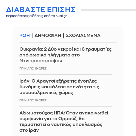
ΔΙΑΒΑΣΤΕ ΕΠΙΣΗΣ
περισσότερες ειδήσεις από το skai.gr
ΡΟΗ
ΔΗΜΟΦΙΛΗ
ΣΧΟΛΙΑΣΜΕΝΑ
Ουκρανία: 2 Δύο νεκροί και 6 τραυματίες
από ρωσικά πλήγματα στο
Ντνιπροπετρόφσκ
ΠΡΙΝ ΑΠΌ 19 ΏΡΕΣ
Ιράν: Ο Αραγτσί εξήρε τις ένοπλες
δυνάμεις και κάλεσε σε ενότητα τις
μουσουλμανικές χώρες
ΠΡΙΝ ΑΠΌ 19 ΏΡΕΣ
Αξιωματούχος ΗΠΑ: Όταν ανακοινωθεί
συμφωνία για το Ορμούζ, θα
τερματιστεί ο ναυτικός αποκλεισμός
στο Ιράν