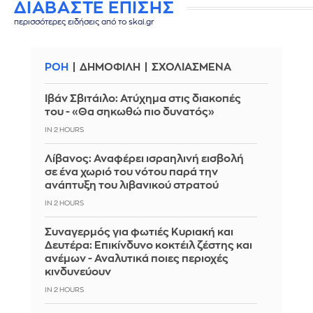
ΔΙΑΒΑΣΤΕ ΕΠΙΣΗΣ
περισσότερες ειδήσεις από το skai.gr
ΡΟΗ
ΔΗΜΟΦΙΛΗ
ΣΧΟΛΙΑΣΜΕΝΑ
Ιβάν Σβιτάιλο: Ατύχημα στις διακοπές
του - «Θα σηκωθώ πιο δυνατός»
IN 2 HOURS
Λίβανος: Αναφέρει ισραηλινή εισβολή
σε ένα χωριό του νότου παρά την
ανάπτυξη του λιβανικού στρατού
IN 2 HOURS
Συναγερμός για φωτιές Κυριακή και
Δευτέρα: Επικίνδυνο κοκτέιλ ζέστης και
ανέμων - Αναλυτικά ποιες περιοχές
κινδυνεύουν
IN 2 HOURS