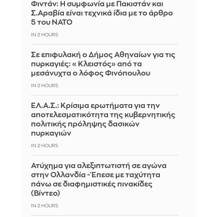
Φιντάν: Η συμφωνία με Πακιστάν και
Σ.Αραβία είναι τεχνικά ίδια με το άρθρο
5 του ΝΑΤΟ
IN 2 HOURS
Σε επιφυλακή ο Δήμος Αθηναίων για τις
πυρκαγιές: «Κλειστός» από τα
μεσάνυχτα ο λόφος Φινόπουλου
IN 2 HOURS
ΕΛ.Α.Σ.: Κρίσιμα ερωτήματα για την
αποτελεσματικότητα της κυβερνητικής
πολιτικής πρόληψης δασικών
πυρκαγιών
IN 2 HOURS
Ατύχημα για αλεξιπτωτιστή σε αγώνα
στην Ολλανδία - Έπεσε με ταχύτητα
πάνω σε διαφημιστικές πινακίδες
(Βίντεο)
IN 2 HOURS