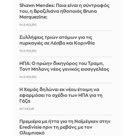
Shawn Mendes: Ποια είναι η σύντροφός
του, η Βραζιλιάνα ηθοποιός Bruna
Marquezine;
IN 2 HOURS
Συλλήψεις τριών ατόμων για τις
πυρκαγιές σε Λέσβο και Κορινθία
IN 2 HOURS
ΗΠΑ: Ο πρώην δικηγόρος του Τραμπ,
Τοντ Μπλανς νέος γενικός εισαγγελέας
IN 2 HOURS
Η Χαμάς δηλώνει εκ νέου έτοιμη να
εφαρμόσει το σχέδιο των ΗΠΑ για τη
Γάζα
IN 1 HOUR
Πρεμιέρα με ήττα για τη Ναϊμέγκεν στην
Eredivisie πριν τη ρεβάνς με τον
Ολυμπιακό