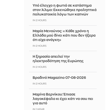
Yπό έλεγχο η φωτιά σε κατάστημα
στον Άλιμο: Εκκενώθηκε προληπτικά
πολυκατοικία λόγω των καπνών
IN 2 HOURS
Μαρία Μενούνος: «Κάθε χρόνο η
Ελλάδα μού δίνει κάτι που δεν ήξερα
ότι είχα ανάγκη»
IN 2 HOURS
Η ξηρασία απειλεί την
ηλεκτροδότηση της Ευρώπης
IN 2 HOURS
Βραδινό Magazino 07-08-2026
IN 2 HOURS
Μαρίνα Βερνίκου: Έπιασε
λαγοκέφαλο κι έχει κάτι να σου πει
για αυτό
IN 1 HOUR