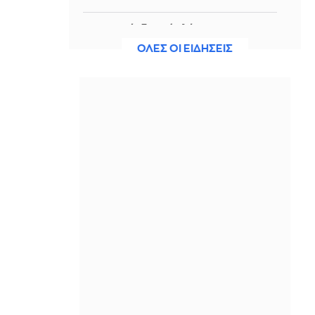
Η Ισπανία ξεκινά ελέγχους στους
ταξιδιώτες από Ιταλία - Από τα
ΟΛΕΣ ΟΙ ΕΙΔΗΣΕΙΣ
μεσάνυχτα του Σαββάτου έως τις 7
Σεπτεμβρίου
IN 1 HOUR
Ακτιβίστριες ζητούν την ακύρωση
των συναυλιών του Τζάρεντ Λέτο
μετά τις κατηγορίες για σεξουαλική
κακοποίηση
IN 1 HOUR
Ουκρανία: 2 Δύο νεκροί και 6
τραυματίες από ρωσικά πλήγματα
στο Ντνιπροπετρόφσκ
IN 1 HOUR
Ιράν: Ο Αραγτσί εξήρε τις ένοπλες
δυνάμεις και κάλεσε σε ενότητα τις
μουσουλμανικές χώρες