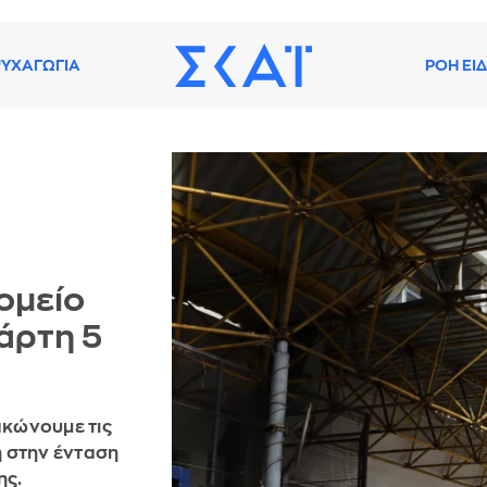
ΥΧΑΓΩΓΙΑ
ΡΟΗ ΕΙ
ομείο
άρτη 5
ακώνουμε τις
η στην ένταση
ης.