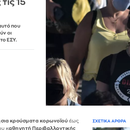
τις 15
 αυτό που
ύν οι
το ΕΣΥ.
ήσια κρούσματα κορωνοϊού
έως
ΣΧΕΤΙΚΑ ΑΡΘΡΑ
ου κ
αθηγητή Περιβαλλοντικής