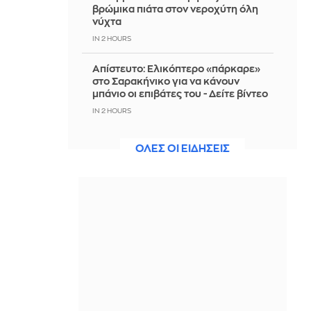
βρώμικα πιάτα στον νεροχύτη όλη
νύχτα
IN 2 HOURS
Απίστευτο: Ελικόπτερο «πάρκαρε»
στο Σαρακήνικο για να κάνουν
μπάνιο οι επιβάτες του - Δείτε βίντεο
IN 2 HOURS
Συνελήφθη άνδρας για απόπειρα
ΟΛΕΣ ΟΙ ΕΙΔΗΣΕΙΣ
απάτης σε βάρος ηλικιωμένης στην
Ηλεία
IN 2 HOURS
Έξι οικονομικά αντικείμενα που
μεταμορφώνουν ένα μικρό μπαλκόνι
IN 2 HOURS
Παραμένει ο συναγερμός για τους
ισχυρούς ανέμους - Έως 9 μποφόρ οι
ριπές τη Δευτέρα