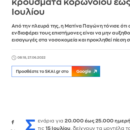
κρούσματα κορωνοϊού έως 
Ιουλίου
Από την πλευρά της, η Ματίνα Παγώνη τόνισε ότι
ενδιαφέρει τους επιστήμονες είναι να μην αυξηθο
εισαγωγές στα νοσοκομεία και προκληθεί πίεση σ
08:18, 27.06.2022
Προσθέστε το SKAI.gr στο
Google
Σ
ενάρια για
20.000 έως 25.000 ημερ
τις
15 Ιουλίου
, δείχνουν τα μοντέλα τ