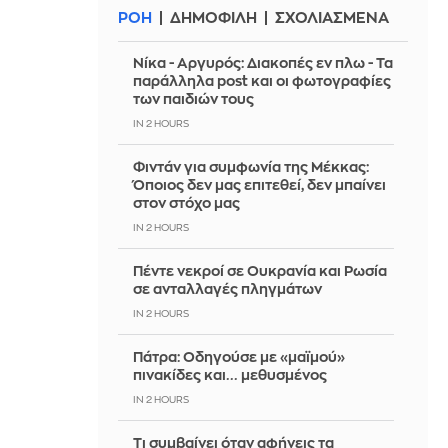
ΡΟΗ
ΔΗΜΟΦΙΛΗ
ΣΧΟΛΙΑΣΜΕΝΑ
Νίκα - Αργυρός: Διακοπές εν πλω - Τα
παράλληλα post και οι φωτογραφίες
των παιδιών τους
IN 2 HOURS
Φιντάν για συμφωνία της Μέκκας:
Όποιος δεν μας επιτεθεί, δεν μπαίνει
στον στόχο μας
IN 2 HOURS
Πέντε νεκροί σε Ουκρανία και Ρωσία
σε ανταλλαγές πληγμάτων
IN 2 HOURS
Πάτρα: Οδηγούσε με «μαϊμού»
πινακίδες και... μεθυσμένος
IN 2 HOURS
Τι συμβαίνει όταν αφήνεις τα