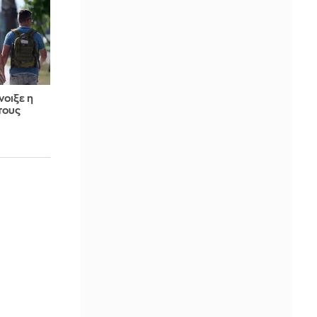
νοιξε η
τους