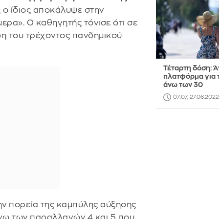
ς ο ίδιος αποκάλυψε στην
ερα». Ο καθηγητής τόνισε ότι σε
ση του τρέχοντος πανδημικού
Τέταρτη δόση: Ά
πλατφόρμα για 
άνω των 30
07:07, 27.06.2022
ν πορεία της καμπύλης αύξησης
όγω των παραλλαγών 4 και 5 που