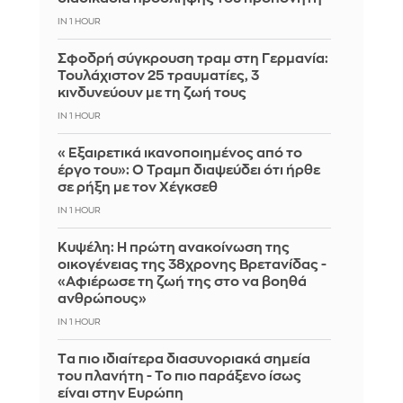
IN 1 HOUR
Σφοδρή σύγκρουση τραμ στη Γερμανία:
Τουλάχιστον 25 τραυματίες, 3
κινδυνεύουν με τη ζωή τους
IN 1 HOUR
«Εξαιρετικά ικανοποιημένος από το
έργο του»: Ο Τραμπ διαψεύδει ότι ήρθε
σε ρήξη με τον Χέγκσεθ
IN 1 HOUR
Κυψέλη: Η πρώτη ανακοίνωση της
οικογένειας της 38χρονης Βρετανίδας -
«Αφιέρωσε τη ζωή της στο να βοηθά
ανθρώπους»
IN 1 HOUR
Tα πιο ιδιαίτερα διασυνοριακά σημεία
του πλανήτη - Το πιο παράξενο ίσως
είναι στην Ευρώπη