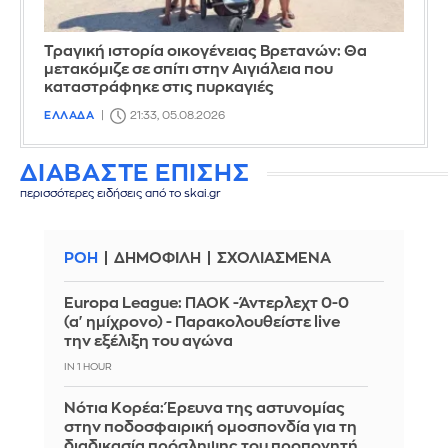
Τραγική ιστορία οικογένειας Βρετανών: Θα
μετακόμιζε σε σπίτι στην Αιγιάλεια που
καταστράφηκε στις πυρκαγιές
ΕΛΛΑΔΑ
21:33, 05.08.2026
ΔΙΑΒΑΣΤΕ ΕΠΙΣΗΣ
περισσότερες ειδήσεις από το skai.gr
ΡΟΗ
ΔΗΜΟΦΙΛΗ
ΣΧΟΛΙΑΣΜΕΝΑ
Europa League: ΠΑΟΚ -Άντερλεχτ 0-0
(α' ημίχρονο) - Παρακολουθείστε live
την εξέλιξη του αγώνα
IN 1 HOUR
Νότια Κορέα: Έρευνα της αστυνομίας
στην ποδοσφαιρική ομοσπονδία για τη
διαδικασία πρόσληψης του προπονητή