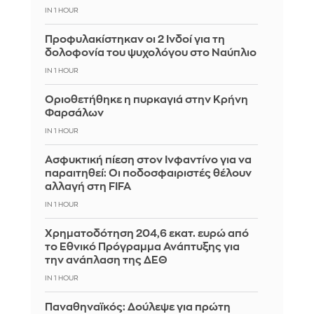
IN 1 HOUR
Προφυλακίστηκαν οι 2 Ινδοί για τη
δολοφονία του ψυχολόγου στο Ναύπλιο
IN 1 HOUR
Οριοθετήθηκε η πυρκαγιά στην Κρήνη
Φαρσάλων
IN 1 HOUR
Ασφυκτική πίεση στον Ινφαντίνο για να
παραιτηθεί: Οι ποδοσφαιριστές θέλουν
αλλαγή στη FIFA
IN 1 HOUR
Χρηματοδότηση 204,6 εκατ. ευρώ από
το Εθνικό Πρόγραμμα Ανάπτυξης για
την ανάπλαση της ΔΕΘ
IN 1 HOUR
Παναθηναϊκός: Δούλεψε για πρώτη