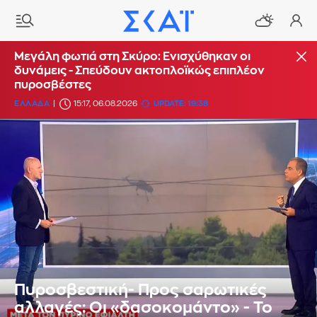
Μεγάλη φωτιά στη Σκύρο: Ενισχύθηκαν οι
δυνάμεις - Σπεύδουν ακτοπλοϊκώς επιπλέον
πυροσβέστες
ΕΛΛΑΔΑ
15:17, 06.08.2026
UPDATE: 19:38
Πυροσβεστική- Προς σαρωτικές
αλλαγές: Οι «δασοκομάντο» - Το