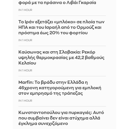
φορά με τα πράσινα ο Λιβάι Γκαρσία
IN 1 HOUR
Το Ιράν εξετάζει «μπλόκο» σε πλοία των
ΗΠΑ και του Ισραήλ από το Ορμούζ και
πρόστιμα έως 20% του φορτίου
IN 1 HOUR
Καύσωνας και στη Σλοβακία: Ρεκόρ
υψηλής θερμοκρασίας με 42,2 βαθμούς
Κελσίου
IN 1 HOUR
Marfin: Το βράδυ στην Ελλάδα η
46χρονη κατηγορούμενη για εμπλοκή
στον εμπρησμό της τράπεζας
IN 1 HOUR
Κωνσταντοπούλου για πυρκαγιές: Αυτό
που συμβαίνει δεν είναι ατύχημα αλλά
έγκλημα συνεχιζόμενο