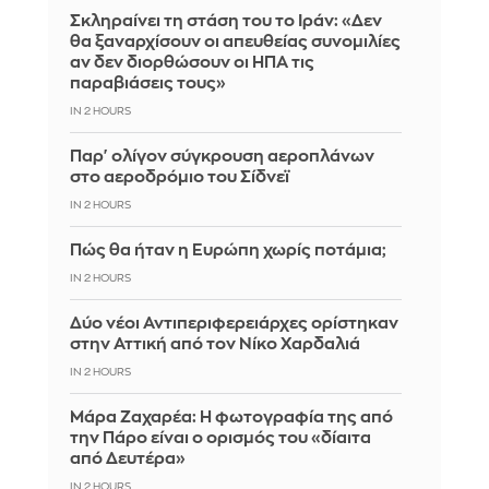
Σκληραίνει τη στάση του το Ιράν: «Δεν
θα ξαναρχίσουν οι απευθείας συνομιλίες
αν δεν διορθώσουν οι ΗΠΑ τις
παραβιάσεις τους»
IN 2 HOURS
Παρ' ολίγον σύγκρουση αεροπλάνων
στο αεροδρόμιο του Σίδνεϊ
IN 2 HOURS
Πώς θα ήταν η Ευρώπη χωρίς ποτάμια;
IN 2 HOURS
Δύο νέοι Αντιπεριφερειάρχες ορίστηκαν
στην Αττική από τον Νίκο Χαρδαλιά
IN 2 HOURS
Μάρα Ζαχαρέα: Η φωτογραφία της από
την Πάρο είναι ο ορισμός του «δίαιτα
από Δευτέρα»
IN 2 HOURS