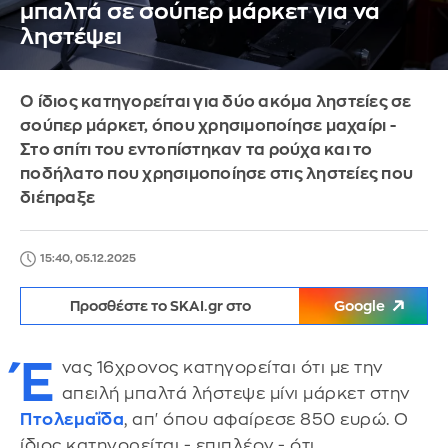
μπαλτά σε σούπερ μάρκετ για να
ληστέψει
Ο ίδιος κατηγορείται για δύο ακόμα ληστείες σε
σούπερ μάρκετ, όπου χρησιμοποίησε μαχαίρι -
Στο σπίτι του εντοπίστηκαν τα ρούχα και το
ποδήλατο που χρησιμοποίησε στις ληστείες που
διέπραξε
15:40, 05.12.2025
Προσθέστε το SKAI.gr στο
Google
Έ
νας 16χρονος κατηγορείται ότι με την
απειλή μπαλτά λήστεψε μίνι μάρκετ στην
Πτολεμαΐδα
, απ' όπου αφαίρεσε 850 ευρώ. Ο
ίδιος κατηγορείται - επιπλέον - ότι