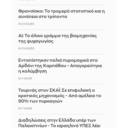
Φρανσίσκο: Το τρομερό στατιστικό και η
συνέπεια στα τρίποντα
IN 2 HOURS
AI: Το άλικο γράμμα της βιομηχανίας
της ψυχαγωγίας
IN 2 HOURS
Εντοπίστηκαν παλιά πυρομαχικά στο
Αρδάνι της Καρπάθου – Απαγορεύτηκε
η κολύμβηση
IN 1 HOUR
Τουρνάς στον ΣΚΑΪ: Σε επιφυλακή ο
κρατικός μηχανισμός – Από αμέλεια το
90% των πυρκαγιών
IN 1 HOUR
Διαδηλώσεις στην Ελλάδα υπέρ των
Παλαιστινίων - Το ισραηλινό ΥΠΕΞ λέει