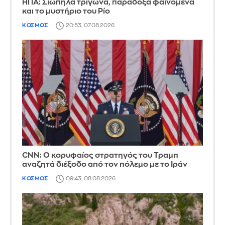
ΗΠΑ: Σιωπηλά τρίγωνα, παράδοξα φαινόμενα
και το μυστήριο του Ρίο
ΚΟΣΜΟΣ
20:53, 07.08.2026
CNN: Ο κορυφαίος στρατηγός του Τραμπ
αναζητά διέξοδο από τον πόλεμο με το Ιράν
ΚΟΣΜΟΣ
09:43, 08.08.2026