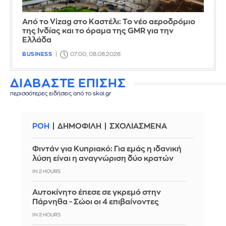
Από το Vizag στο Καστέλι: Το νέο αεροδρόμιο
της Ινδίας και το όραμα της GMR για την
Ελλάδα
BUSINESS
07:00, 08.08.2026
ΔΙΑΒΑΣΤΕ ΕΠΙΣΗΣ
περισσότερες ειδήσεις από το skai.gr
ΡΟΗ
ΔΗΜΟΦΙΛΗ
ΣΧΟΛΙΑΣΜΕΝΑ
Φιντάν για Κυπριακό: Για εμάς η ιδανική
λύση είναι η αναγνώριση δύο κρατών
IN 2 HOURS
Αυτοκίνητο έπεσε σε γκρεμό στην
Πάρνηθα - Σώοι οι 4 επιβαίνοντες
IN 2 HOURS