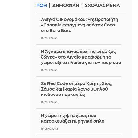
ΡΟΗ
ΔΗΜΟΦΙΛΗ
ΣΧΟΛΙΑΣΜΕΝΑ
Αθηνά Οικονομάκου: Η χειροποίητη
«Chanel» φτιαγμένη από τον Coco
στα Bora Bora
IN 2 HOURS
Η Άγκυρα επαναφέρει τις «γκρίζες
ζώνες» στο Αιγαίο με αφορμή το
χωροταξικό πλαίσιο για τον τουρισμό
IN 2 HOURS
Σε Red Code σήμερα Κρήτη, Χίος,
Σάμος και Ικαρία λόγω υψηλού
κινδύνου πυρκαγιάς
IN 2 HOURS
Η χώρα της φτώχειας που
κατασκευάζει πυρηνικά όπλα
IN 2 HOURS