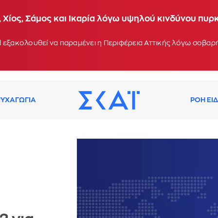
 Χίος, Σάμος και Ικαρία λόγω υψηλού κινδύνου πυρ
 εξακολουθεί να παραμένει η Περιφέρεια Αττικής λόγω σοβα
ΥΧΑΓΩΓΙΑ
ΡΟΗ ΕΙ