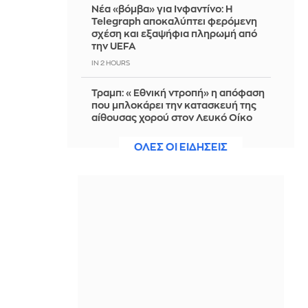
Νέα «βόμβα» για Ινφαντίνο: Η
Telegraph αποκαλύπτει φερόμενη
σχέση και εξαψήφια πληρωμή από
την UEFA
IN 2 HOURS
Τραμπ: «Εθνική ντροπή» η απόφαση
που μπλοκάρει την κατασκευή της
αίθουσας χορού στον Λευκό Οίκο
IN 2 HOURS
ΟΛΕΣ ΟΙ ΕΙΔΗΣΕΙΣ
Νέοι ρωσικοί βομβαρδισμοί στο
Κίεβο με τουλάχιστον 3 νεκρούς
IN 2 HOURS
«Δώρο» Τραμπ στον νέο πρόεδρο της
Κολομβίας 1 δισ. δολάρια
IN 2 HOURS
Εορτολόγιο: Ποιοι γιορτάζουν
σήμερα, 8 Αυγούστου