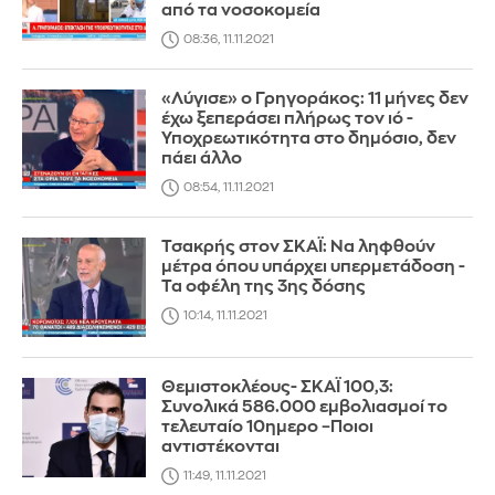
από τα νοσοκομεία
08:36, 11.11.2021
«Λύγισε» ο Γρηγοράκος: 11 μήνες δεν
έχω ξεπεράσει πλήρως τον ιό -
Υποχρεωτικότητα στο δημόσιο, δεν
πάει άλλο
08:54, 11.11.2021
Τσακρής στον ΣΚΑΪ: Να ληφθούν
μέτρα όπου υπάρχει υπερμετάδοση -
Τα οφέλη της 3ης δόσης
10:14, 11.11.2021
Θεμιστοκλέους- ΣΚΑΪ 100,3:
Συνολικά 586.000 εμβολιασμοί το
τελευταίο 10ημερο –Ποιοι
αντιστέκονται
11:49, 11.11.2021