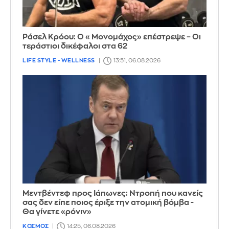
Ράσελ Κρόου: Ο «Μονομάχος» επέστρεψε – Οι
τεράστιοι δικέφαλοι στα 62
LIFE STYLE - WELLNESS
13:51, 06.08.2026
Μεντβέντεφ προς Ιάπωνες: Ντροπή που κανείς
σας δεν είπε ποιος έριξε την ατομική βόμβα -
Θα γίνετε «ρόνιν»
ΚΟΣΜΟΣ
14:25, 06.08.2026