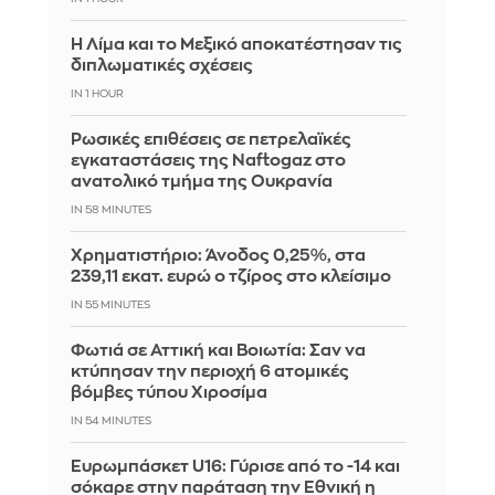
Η Λίμα και το Μεξικό αποκατέστησαν τις
διπλωματικές σχέσεις
IN 1 HOUR
Ρωσικές επιθέσεις σε πετρελαϊκές
εγκαταστάσεις της Naftogaz στο
ανατολικό τμήμα της Ουκρανία
IN 58 MINUTES
Χρηματιστήριο: Άνοδος 0,25%, στα
239,11 εκατ. ευρώ ο τζίρος στο κλείσιμο
IN 55 MINUTES
Φωτιά σε Αττική και Βοιωτία: Σαν να
κτύπησαν την περιοχή 6 ατομικές
βόμβες τύπου Χιροσίμα
IN 54 MINUTES
Ευρωμπάσκετ U16: Γύρισε από το -14 και
σόκαρε στην παράταση την Εθνική η