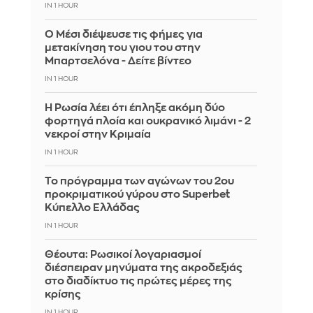
IN 1 HOUR
Ο Μέσι διέψευσε τις φήμες για
μετακίνηση του γιου του στην
Μπαρτσελόνα - Δείτε βίντεο
IN 1 HOUR
Η Ρωσία λέει ότι έπληξε ακόμη δύο
φορτηγά πλοία και ουκρανικό λιμάνι - 2
νεκροί στην Κριμαία
IN 1 HOUR
Το πρόγραμμα των αγώνων του 2ου
προκριματικού γύρου στο Superbet
Κύπελλο Ελλάδας
IN 1 HOUR
Θέουτα: Ρωσικοί λογαριασμοί
διέσπειραν μηνύματα της ακροδεξιάς
στο διαδίκτυο τις πρώτες μέρες της
κρίσης
IN 1 HOUR