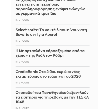
εντείνει τις επιχειρήσεις
παραπληροφόρησης ενόψει εκλογών
σε γερμανικά κρατίδια
IN 2 HOURS
Select spritz: Το κοκτέιλ που πίνουν στη
Βενετία αντί για Aperol
IN 2 HOURS
Η Μπαρτσελόνα «άρπαξε μέσα από τα
χέρια» της Ρεάλ τον Ρόδρι
IN 2 HOURS
CrediaBank: Στα 2 δισ. ευρώ οι νέες
εκταμιεύσεις στο εξάμηνο του 2026
IN 2 HOURS
Οι οπαδοί του Παναθηναϊκού εξαντλούν
τα εισιτήρια για τη ρεβάνς με την ΤΣΣΚΑ
1948
IN 2 HOURS