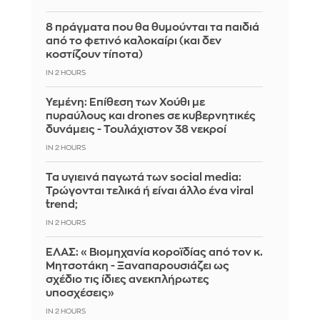
8 πράγματα που θα θυμούνται τα παιδιά
από το φετινό καλοκαίρι (και δεν
κοστίζουν τίποτα)
IN 2 HOURS
Υεμένη: Επίθεση των Χούθι με
πυραύλους και drones σε κυβερνητικές
δυνάμεις - Τουλάχιστον 38 νεκροί
IN 2 HOURS
Τα υγιεινά παγωτά των social media:
Τρώγονται τελικά ή είναι άλλο ένα viral
trend;
IN 2 HOURS
ΕΛΑΣ: «Βιομηχανία κοροϊδίας από τον κ.
Μητσοτάκη - Ξαναπαρουσιάζει ως
σχέδιο τις ίδιες ανεκπλήρωτες
υποσχέσεις»
IN 2 HOURS