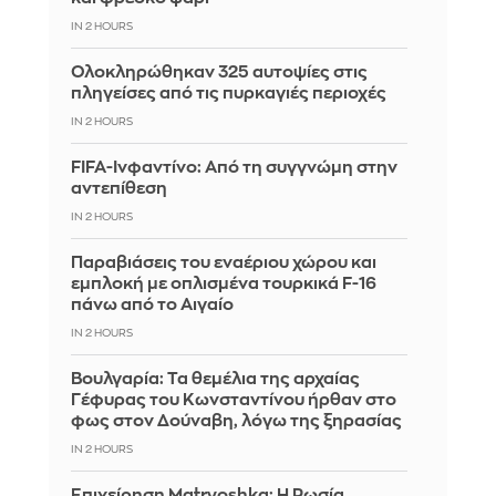
IN 2 HOURS
Ολοκληρώθηκαν 325 αυτοψίες στις
πληγείσες από τις πυρκαγιές περιοχές
IN 2 HOURS
FIFA-Ινφαντίνο: Από τη συγγνώμη στην
αντεπίθεση
IN 2 HOURS
Παραβιάσεις του εναέριου χώρου και
εμπλοκή με οπλισμένα τουρκικά F-16
πάνω από το Αιγαίο
IN 2 HOURS
Βουλγαρία: Τα θεμέλια της αρχαίας
Γέφυρας του Κωνσταντίνου ήρθαν στο
φως στον Δούναβη, λόγω της ξηρασίας
IN 2 HOURS
Επιχείρηση Matryoshka: Η Ρωσία