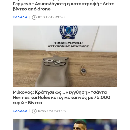
Γερμενό - Ανυπολόγιστη η καταστροφή - Δείτε
βίντεο από drone
ΕΛΛΑΔΑ
11:46, 05.08.2026
Μύκονος: Κράτησε ως... «εγγύηση» τσάντα
Hermes και Rolex και έγινε καπνός με 75.000
ευρώ - Βίντεο
ΕΛΛΑΔΑ
10:53, 05.08.2026