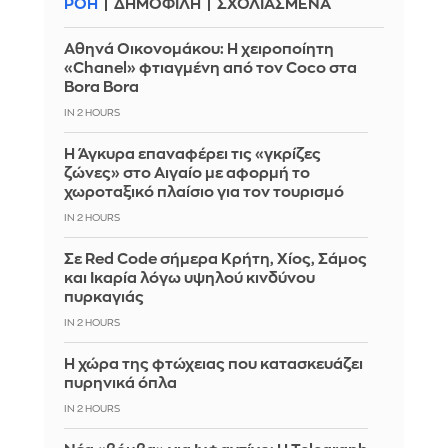
ΡΟΗ
ΔΗΜΟΦΙΛΗ
ΣΧΟΛΙΑΣΜΕΝΑ
Αθηνά Οικονομάκου: Η χειροποίητη
«Chanel» φτιαγμένη από τον Coco στα
Bora Bora
IN 2 HOURS
Η Άγκυρα επαναφέρει τις «γκρίζες
ζώνες» στο Αιγαίο με αφορμή το
χωροταξικό πλαίσιο για τον τουρισμό
IN 2 HOURS
Σε Red Code σήμερα Κρήτη, Χίος, Σάμος
και Ικαρία λόγω υψηλού κινδύνου
πυρκαγιάς
IN 2 HOURS
Η χώρα της φτώχειας που κατασκευάζει
πυρηνικά όπλα
IN 2 HOURS