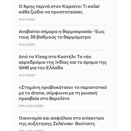
Ο Άρης περνά στον Καρκίνο: Τι καλεί
κάθε ζώδιο να προστατεύσει;
IN 2 HOURS
Ανεβαίνει σήμερα η θερμοκρασία - Έως
τους 39 βαθμούς το θερμόμετρο
IN 2 HOURS
Από το Vizag στο Καστέλι: Το νέο
αεροδρόμιο της Ινδίας και το όραμα της
GMR για την Ελλάδα
IN 2 HOURS
«Στημένη προβοκάτσια» το περιστατικό
με το drone, σύμφωνα με τη ρωσική
πρεσβεία στο Βερολίνο
ΠΡΙΝ ΑΠΌ 3 ΏΡΕΣ
Οικονομία και ασφάλεια στο επίκεντρο
της συζήτησης Ζελένσκι- Βούτσιτς