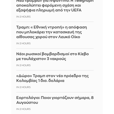
Νέα «βόμβα» για Ινφαντίνο: Η Telegraph
αποκαλύπτει φερόμενη σχέση και
εξαψήφια πληρωμή από την UEFA
IN 2 HOURS
Τραμπ: «Εθνική ντροπή» η απόφαση
που μπλοκάρει την κατασκευή της
αίθουσας χορού στον Λευκό Οίκο
IN 2 HOURS
Νέοι ρωσικοί βομβαρδισμοί στο Κίεβο
με τουλάχιστον 3 νεκρούς
IN 2 HOURS
«Δώρο» Τραμπ στον νέο πρόεδρο της
Κολομβίας 1 δισ. δολάρια
IN 2 HOURS
Εορτολόγιο: Ποιοι γιορτάζουν σήμερα, 8
Αυγούστου
IN 2 HOURS