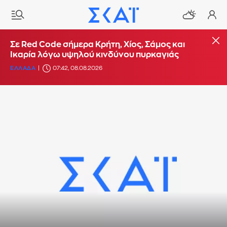
Σε Red Code σήμερα Κρήτη, Χίος, Σάμος και
Ικαρία λόγω υψηλού κινδύνου πυρκαγιάς
ΕΛΛΑΔΑ
07:42, 08.08.2026