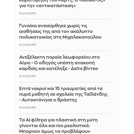
καρατόμηση του Μερτς; Ο «εκλεκτός»
για την «αντικατάσταση»
IN 2 HOURS
Γυναίκα ανασύρθηκε χωρίς τις
αισθήσεις της από τον ακάλυπτο
πολυκατοικίας στη Μιχαλακοπούλου
IN 2 HOURS
Ανεξέλεκτη πορεία λεωφορείου στο
Αίγιο - Ο οδηγός υπέστη ανακοπή
καρδιάς και κατέληξε - Δείτε βίντεο
IN 2 HOURS
Επτά νεκροί και 15 τραυματίες από τα
πυρά μαθητή σε σχολείο της Ταϊλάνδης
- Αυτοκτόνησε ο δράστης
IN 2 HOURS
Τα AI φίλτρα για πλαστική στη μύτη
γίνονται όλο και πιο ρεαλιστικά.
Μπορούν όμως να προβλέψουν