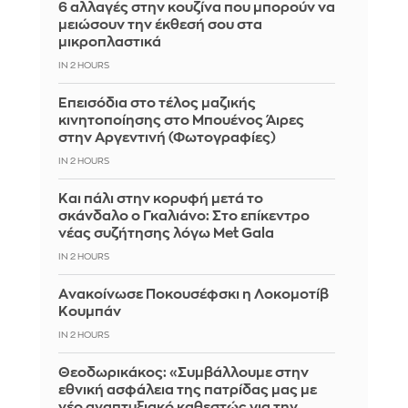
6 αλλαγές στην κουζίνα που μπορούν να
μειώσουν την έκθεσή σου στα
μικροπλαστικά
IN 2 HOURS
Επεισόδια στο τέλος μαζικής
κινητοποίησης στο Μπουένος Άιρες
στην Αργεντινή (Φωτογραφίες)
IN 2 HOURS
Και πάλι στην κορυφή μετά το
σκάνδαλο ο Γκαλιάνο: Στο επίκεντρο
νέας συζήτησης λόγω Met Gala
IN 2 HOURS
Aνακοίνωσε Ποκουσέφσκι η Λοκομοτίβ
Κουμπάν
IN 2 HOURS
Θεοδωρικάκος: «Συμβάλλουμε στην
εθνική ασφάλεια της πατρίδας μας με
νέο αναπτυξιακό καθεστώς για την