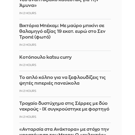
Άμυνα»
IN 2 HOURS
Βικτόρια Μπέκαμ: Με μαύρο μπικίνι σε
θαλαμηγό αξίας 19 εκατ. ευρώ στο Σεν
Τροπέ (φωτό)
IN 2 HOURS
Κοτόπουλο katsu curry
IN 2 HOURS
Το απλό κόλπο για να ξεφλουδίζεις τις
ψητές πιπεριές πανεύκολα
IN 2 HOURS
Τροχαίο δυστύχημα στις Σέρρες με δύο
νεκρούς - ΙΧ συγκρούστηκε με φορτηγό
IN 2 HOURS
«Ανταρσία στα Ανάκτορα» με στόχο την