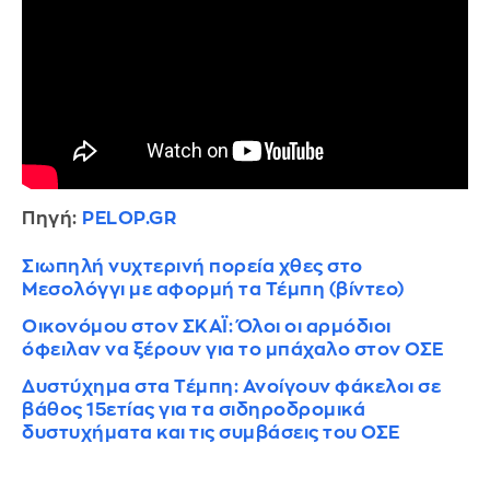
Πηγή:
PELOP.GR
Σιωπηλή νυχτερινή πορεία χθες στο
Μεσολόγγι με αφορμή τα Τέμπη (βίντεο)
Οικονόμου στον ΣΚΑΪ: Όλοι οι αρμόδιοι
όφειλαν να ξέρουν για το μπάχαλο στον ΟΣΕ
Δυστύχημα στα Τέμπη: Ανοίγουν φάκελοι σε
βάθος 15ετίας για τα σιδηροδρομικά
δυστυχήματα και τις συμβάσεις του ΟΣΕ