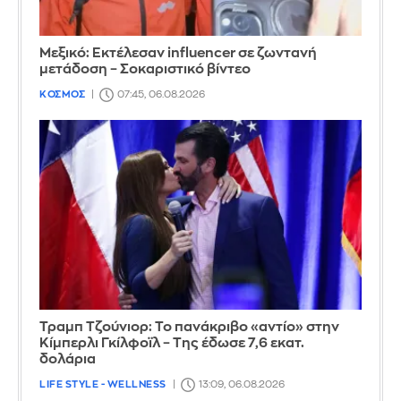
Μεξικό: Εκτέλεσαν influencer σε ζωντανή
μετάδοση – Σοκαριστικό βίντεο
ΚΟΣΜΟΣ
07:45, 06.08.2026
Τραμπ Τζούνιορ: Το πανάκριβο «αντίο» στην
Κίμπερλι Γκίλφοϊλ – Της έδωσε 7,6 εκατ.
δολάρια
LIFE STYLE - WELLNESS
13:09, 06.08.2026