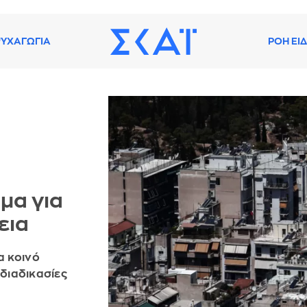
ΥΧΑΓΩΓΙΑ
ΡΟΗ ΕΙ
μα για
εια
α κοινό
 διαδικασίες