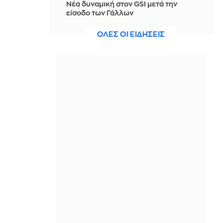
Νέα δυναμική στον GSI μετά την
είσοδο των Γάλλων
ΠΡΙΝ ΑΠΌ 18 ΏΡΕΣ
ΟΛΕΣ ΟΙ ΕΙΔΗΣΕΙΣ
Ελένη Βαΐτσου: Δείτε τι έπαθε όταν
είδε ξαφνικά στην οθόνη του
γυμναστηρίου το τρέιλερ για τις
Μπλε Ώρες
ΠΡΙΝ ΑΠΌ 18 ΏΡΕΣ
Το απλό κόλπο για να ξεφλουδίζεις
τις ψητές πιπεριές πανεύκολα
ΠΡΙΝ ΑΠΌ 18 ΏΡΕΣ
Τάνκερ κτυπήθηκε από πύραυλο
ανοιχτά του Ομάν
ΠΡΙΝ ΑΠΌ 18 ΏΡΕΣ
Θρήνος για τον Λιονέλ Μέσι: Έφυγε
από τη ζωή ο πατέρας του σε ηλικία
68 ετών