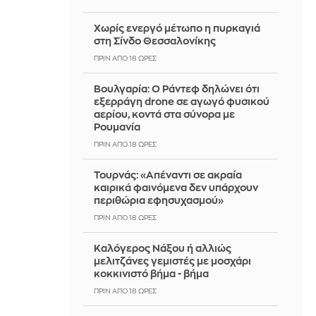
Χωρίς ενεργό μέτωπο η πυρκαγιά
στη Σίνδο Θεσσαλονίκης
ΠΡΙΝ ΑΠΌ 18 ΏΡΕΣ
Βουλγαρία: Ο Ράντεφ δηλώνει ότι
εξερράγη drone σε αγωγό φυσικού
αερίου, κοντά στα σύνορα με
Ρουμανία
ΠΡΙΝ ΑΠΌ 18 ΏΡΕΣ
Τουρνάς: «Απέναντι σε ακραία
καιρικά φαινόμενα δεν υπάρχουν
περιθώρια εφησυχασμού»
ΠΡΙΝ ΑΠΌ 18 ΏΡΕΣ
Καλόγερος Νάξου ή αλλιώς
μελιτζάνες γεμιστές με μοσχάρι
κοκκινιστό βήμα - βήμα
ΠΡΙΝ ΑΠΌ 18 ΏΡΕΣ