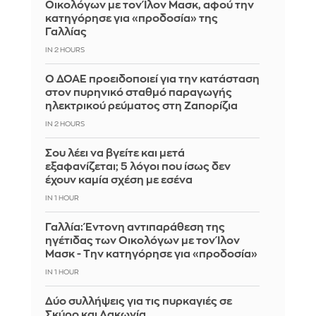
Οικολόγων με τον Ίλον Μασκ, αφού την
κατηγόρησε για «προδοσία» της
Γαλλίας
IN 2 HOURS
Ο ΔΟΑΕ προειδοποιεί για την κατάσταση
στον πυρηνικό σταθμό παραγωγής
ηλεκτρικού ρεύματος στη Ζαπορίζια
IN 2 HOURS
Σου λέει να βγείτε και μετά
εξαφανίζεται; 5 λόγοι που ίσως δεν
έχουν καμία σχέση με εσένα
IN 1 HOUR
Γαλλία: Έντονη αντιπαράθεση της
ηγέτιδας των Οικολόγων με τον Ίλον
Μασκ - Την κατηγόρησε για «προδοσία»
IN 1 HOUR
Δύο συλλήψεις για τις πυρκαγιές σε
Σκύρο και Λακωνία