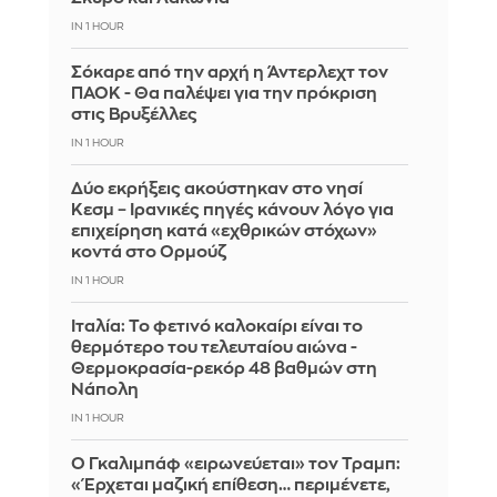
IN 1 HOUR
Σόκαρε από την αρχή η Άντερλεχτ τον
ΠΑΟΚ - Θα παλέψει για την πρόκριση
στις Βρυξέλλες
IN 1 HOUR
Δύο εκρήξεις ακούστηκαν στο νησί
Κεσμ – Ιρανικές πηγές κάνουν λόγο για
επιχείρηση κατά «εχθρικών στόχων»
κοντά στο Ορμούζ
IN 1 HOUR
Ιταλία: To φετινό καλοκαίρι είναι το
θερμότερο του τελευταίου αιώνα -
Θερμοκρασία-ρεκόρ 48 βαθμών στη
Νάπολη
IN 1 HOUR
Ο Γκαλιμπάφ «ειρωνεύεται» τον Τραμπ:
«Έρχεται μαζική επίθεση… περιμένετε,