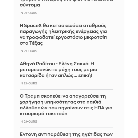
σύντομα
IN 2 HOURS
Η SpaceX θα κατασκευάσει σταθμούς
παραγωγής ηλεκτρικής ενέργειας για
να τροφοδοτεί εργοστάσιο μικροτσίπ
στο Τέξας
IN 2 HOURS
Αθηνά Ροδίτου - Ελένη Σακκά: Η
μεταμεσονύκτια μάχη τους με μια
κατσαρίδα ήταν απλώς... επική!
IN 2 HOURS
Ο Τραμπ σκοπεύει να απαγορεύσει τη
χορήγηση υπηκοότητας στα παιδιά
αλλοδαπών που πηγαίνουν στις ΗΠΑ για
«τουρισμό τοκετού»
IN 2 HOURS
Έντονη αντιπαράθεση της ηγέτιδας των