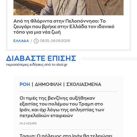
Από τη Φλόριντα στην Πελοπόννησο: Το
ζευγάρι που βρήκε στην Ελλάδα τον ιδανικό
τόπο για μια νέα ζωή
ΕΛΛΑΔΑ
08:35, 06.08.2026
ΔΙΑΒΑΣΤΕ ΕΠΙΣΗΣ
περισσότερες ειδήσεις από το skai.gr
ΡΟΗ
ΔΗΜΟΦΙΛΗ
ΣΧΟΛΙΑΣΜΕΝΑ
Οι τιμές της βενζίνης αυξήθηκαν
εξαιτίας του πολέμου του Τραμπ στο
Ιράν, και όχι λόγω της απληστίας των
πετρελαϊκών εταιρειών
IN 2 HOURS
Τραμπ: Ο πόλεμος στο Ιράν θα τελειώσει