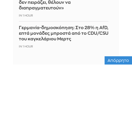
δεν πειράζει, θέλουν να
διαπραγματευτούν»
IN 1 HOUR
Γερμανία-δημοσκόπηση: Στο 28% η AfD,
επτά μονάδες μπροστά από το CDU/CSU
του καγκελάριου Μερτς
IN 1 HOUR
Απόρρητο