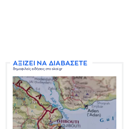
ΑΞΙΖΕΙ ΝΑ ΔΙΑΒΑΣΕΤΕ
δημοφιλείς ειδήσεις στο skai.gr