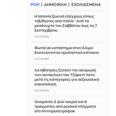
ΡΟΗ
ΔΗΜΟΦΙΛΗ
ΣΧΟΛΙΑΣΜΕΝΑ
Η Ισπανία ξεκινά ελέγχους στους
ταξιδιώτες από Ιταλία - Από τα
μεσάνυχτα του Σαββάτου έως τις 7
Σεπτεμβρίου
IN 2 HOURS
Φωτιά σε κατάστημα στον Άλιμο:
Εκκενώνονται προληπτικά κάτοικοι
IN 2 HOURS
Ακτιβίστριες ζητούν την ακύρωση
των συναυλιών του Τζάρεντ Λέτο
μετά τις κατηγορίες για σεξουαλική
κακοποίηση
IN 2 HOURS
Ουκρανία: 2 Δύο νεκροί και 6
τραυματίες από ρωσικά πλήγματα
στο Ντνιπροπετρόφσκ