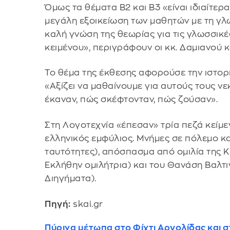
Όμως τα θέματα Β2 και Β3 «είναι ιδιαίτε
μεγάλη εξοικείωση των μαθητών με τη γλ
καλή γνώση της θεωρίας για τις γλωσσικ
κειμένου», περιγράφουν οι κκ. Δαμιανού κ
Το θέμα της έκθεσης αφορούσε την ιστορία
«Αξίζει να μαθαίνουμε για αυτούς τους νε
έκαναν, πώς σκέφτονταν, πώς ζούσαν».
Στη Λογοτεχνία «έπεσαν» τρία πεζά κείμ
ελληνικός εμφύλιος. Μνήμες σε πόλεμο κα
ταυτότητες), απόσπασμα από ομιλία της Κ
Εκλήθην ομιλήτρια) και του Θανάση Βαλτι
Διηγήματα).
Πηγή:
skai.gr
Πύρινα μέτωπα στο Φίχτι Αργολίδας και 