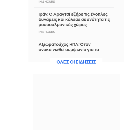
IN 2 HOURS
Ιράν: Ο Αραγτσί εξήρε τις ένοπλες
δυνάμεις και κάλεσε σε ενότητα τις
μουσουλμανικές χώρες
IN 2 HOURS
Αξιωματούχος ΗΠΑ: Όταν
ανακοινωθεί συμφωνία για το
Ορμούζ, θα τερματιστεί ο ναυτικός
αποκλεισμός στο Ιράν
ΟΛΕΣ ΟΙ ΕΙΔΗΣΕΙΣ
IN 2 HOURS
5 τροφές που ενισχύουν το
κολλαγόνο και αξίζει να βάλετε στη
διατροφή σας
IN 2 HOURS
Φον ντερ Λάιεν: «Χαιρετίζω το νέο
πακέτο κυρώσεων κατά της Ρωσίας
από τη Γερουσία των ΗΠΑ»
IN 2 HOURS