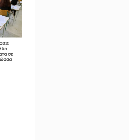
022:
λλά
ατα σε
λώσσα