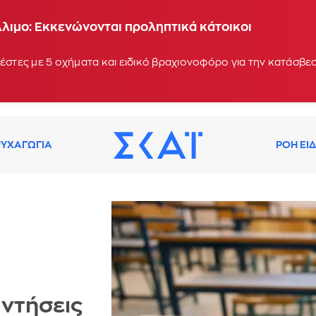
λιμο: Εκκενώνονται προληπτικά κάτοικοι
έστες με 5 οχήματα και ειδικό βραχιονοφόρο για την κατάσβεσ
ΥΧΑΓΩΓΙΑ
ΡΟΗ ΕΙ
αντήσεις