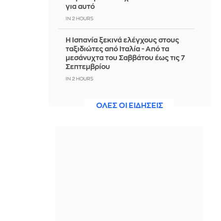
για αυτό
IN 2 HOURS
Η Ισπανία ξεκινά ελέγχους στους
ταξιδιώτες από Ιταλία - Από τα
μεσάνυχτα του Σαββάτου έως τις 7
Σεπτεμβρίου
IN 2 HOURS
Ακτιβίστριες ζητούν την ακύρωση
ΟΛΕΣ ΟΙ ΕΙΔΗΣΕΙΣ
των συναυλιών του Τζάρεντ Λέτο
μετά τις κατηγορίες για σεξουαλική
κακοποίηση
IN 1 HOUR
Ουκρανία: 2 Δύο νεκροί και 6
τραυματίες από ρωσικά πλήγματα
στο Ντνιπροπετρόφσκ
IN 1 HOUR
Ιράν: Ο Αραγτσί εξήρε τις ένοπλες
δυνάμεις και κάλεσε σε ενότητα τις