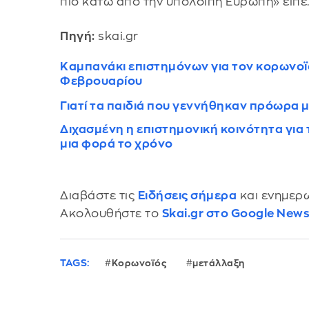
πιο κάτω από την υπόλοιπη Ευρώπη» είπε
Πηγή:
skai.gr
Καμπανάκι επιστημόνων για τον κορωνοϊό
Φεβρουαρίου
Γιατί τα παιδιά που γεννήθηκαν πρόωρα 
Διχασμένη η επιστημονική κοινότητα για 
μια φορά το χρόνο
Διαβάστε τις
Ειδήσεις σήμερα
και ενημερω
Ακολουθήστε το
Skai.gr στο Google New
TAGS:
Κορωνοϊός
μετάλλαξη