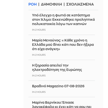
ΡΟΗ
ΔΗΜΟΦΙΛΗ
ΣΧΟΛΙΑΣΜΕΝΑ
Yπό έλεγχο η φωτιά σε κατάστημα
στον Άλιμο: Εκκενώθηκε προληπτικά
πολυκατοικία λόγω των καπνών
IN 2 HOURS
Μαρία Μενούνος: «Κάθε χρόνο η
Ελλάδα μού δίνει κάτι που δεν ήξερα
ότι είχα ανάγκη»
IN 2 HOURS
Η ξηρασία απειλεί την
ηλεκτροδότηση της Ευρώπης
IN 2 HOURS
Βραδινό Magazino 07-08-2026
IN 2 HOURS
Μαρίνα Βερνίκου: Έπιασε
λαγοκέφαλο κι έχει κάτι να σου πει