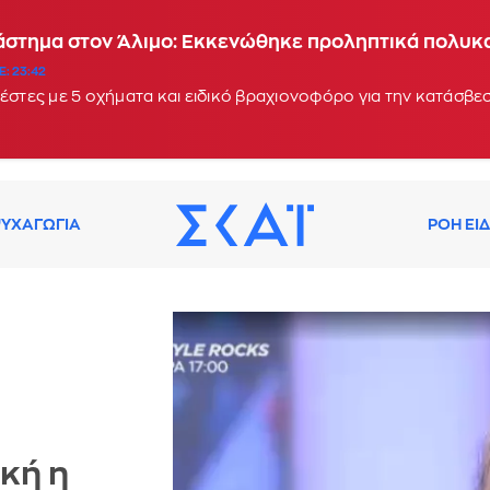
τάστημα στον Άλιμο: Εκκενώθηκε προληπτικά πολυκ
: 23:42
έστες με 5 οχήματα και ειδικό βραχιονοφόρο για την κατάσβεσ
ΥΧΑΓΩΓΙΑ
ΡΟΗ ΕΙ
κή η