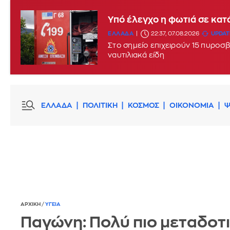
Yπό έλεγχο η φωτιά σε κα
ΕΛΛΑΔΑ
22:37, 07.08.2026
UPDATE
Στο σημείο επιχειρούν 15 πυροσβ
ναυτιλιακά είδη
ΕΛΛΑΔΑ
ΠΟΛΙΤΙΚΗ
ΚΟΣΜΟΣ
ΟΙΚΟΝΟΜΙΑ
Ψ
ΑΡΧΙΚΗ
/
ΥΓΕΙΑ
Παγώνη: Πολύ πιο μεταδοτι