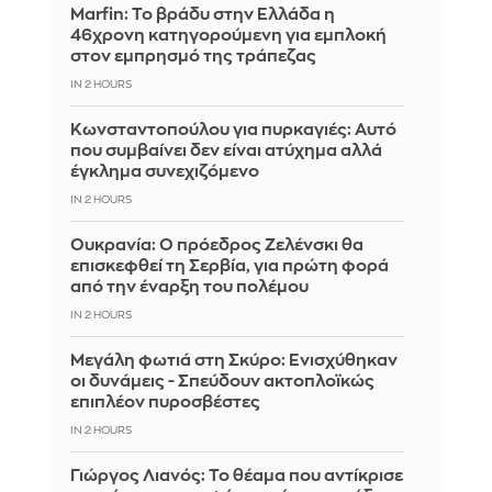
Marfin: Το βράδυ στην Ελλάδα η
46χρονη κατηγορούμενη για εμπλοκή
στον εμπρησμό της τράπεζας
IN 2 HOURS
Κωνσταντοπούλου για πυρκαγιές: Αυτό
που συμβαίνει δεν είναι ατύχημα αλλά
έγκλημα συνεχιζόμενο
IN 2 HOURS
Ουκρανία: Ο πρόεδρος Ζελένσκι θα
επισκεφθεί τη Σερβία, για πρώτη φορά
από την έναρξη του πολέμου
IN 2 HOURS
Μεγάλη φωτιά στη Σκύρο: Ενισχύθηκαν
οι δυνάμεις - Σπεύδουν ακτοπλοϊκώς
επιπλέον πυροσβέστες
IN 2 HOURS
Γιώργος Λιανός: Το θέαμα που αντίκρισε