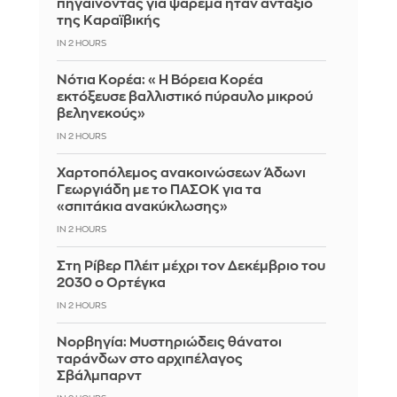
πηγαίνοντας για ψάρεμα ήταν αντάξιο
της Καραϊβικής
IN 2 HOURS
Νότια Κορέα: «Η Βόρεια Κορέα
εκτόξευσε βαλλιστικό πύραυλο μικρού
βεληνεκούς»
IN 2 HOURS
Χαρτοπόλεμος ανακοινώσεων Άδωνι
Γεωργιάδη με το ΠΑΣΟΚ για τα
«σπιτάκια ανακύκλωσης»
IN 2 HOURS
Στη Ρίβερ Πλέιτ μέχρι τον Δεκέμβριο του
2030 ο Ορτέγκα
IN 2 HOURS
Νορβηγία: Μυστηριώδεις θάνατοι
ταράνδων στο αρχιπέλαγος
Σβάλμπαρντ