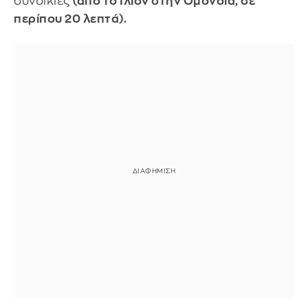
συνοικίες
(από το Ίλιον στην Ομόνοια, σε
περίπου 20 λεπτά).