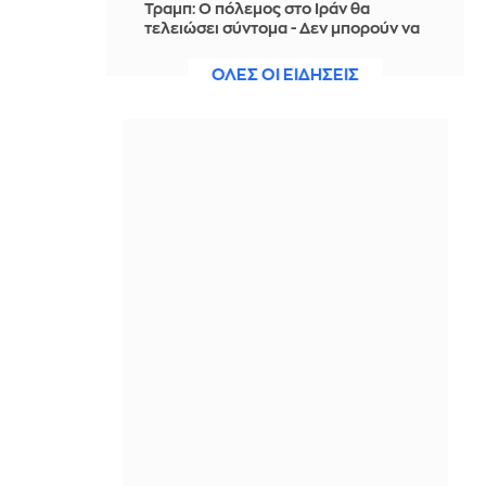
Τραμπ: Ο πόλεμος στο Ιράν θα
τελειώσει σύντομα - Δεν μπορούν να
συνεχίσουν για πολύ ακόμη
ΟΛΕΣ ΟΙ ΕΙΔΗΣΕΙΣ
ΠΡΙΝ ΑΠΌ 3 ΏΡΕΣ
Θαλάσσια ρύπανση στη Δραπετσώνα
– Συνελήφθη ο πλοίαρχος
δεξαμενόπλοιου
ΠΡΙΝ ΑΠΌ 3 ΏΡΕΣ
Διάσωση 30χρονης μετά από πτώση
από την υψηλή γέφυρα της Χαλκίδας
ΠΡΙΝ ΑΠΌ 3 ΏΡΕΣ
Οι τιμές της βενζίνης αυξήθηκαν
εξαιτίας του πολέμου του Τραμπ στο
Ιράν, και όχι λόγω της απληστίας των
πετρελαϊκών εταιρειών
ΠΡΙΝ ΑΠΌ 3 ΏΡΕΣ
Η SpaceX θα κατασκευάσει
σταθμούς παραγωγής ηλεκτρικής