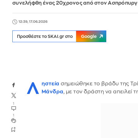
συνελήφθη ένας 20χρονος από στον Ασπρόπυρ
12:39, 17.06.2026
Προσθέστε το SKAI.gr στο
Google
Λ
ηστεία
σημειώθηκε το βράδυ της Τρί
Μάνδρα
, με τον δράστη να απειλεί
1
1