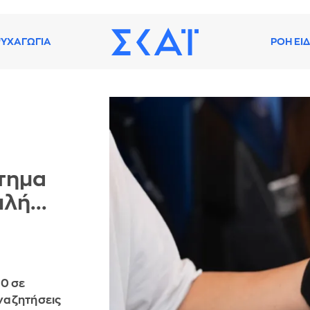
ΥΧΑΓΩΓΙΑ
ΡΟΗ ΕΙ
τημα
λή...
50 σε
αναζητήσεις