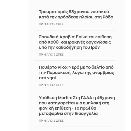
Τραυματισμός 53χρονου ναυτικού
κατά την πρόσδεση πλοίου στη Ρόδο
ΠΡΙΝ ΑΠΌ 2 ΏΡΕΣ
Σαουδική Αραβία: Επίκειται επίθεση
από Χούθι και ιρακινές οργανώσεις
υπό την καθοδήγηση του Ιράν
ΠΡΙΝ ΑΠΌ 3 ΏΡΕΣ
Πουέρτο Ρίκο: Νερό με το δελτίο από
την Παρασκευή, λόγω της ανομβρίας
στο νησί
ΠΡΙΝ ΑΠΌ 3 ΏΡΕΣ
Υπόθεση Marfin: Στη ΓΑΔΑ η 46χρονη
που κατηγορείται για εμπλοκή στη
φονική επίθεση - Το πρωί θα
μεταφερθεί στην Εισαγγελία
ΠΡΙΝ ΑΠΌ 3 ΏΡΕΣ