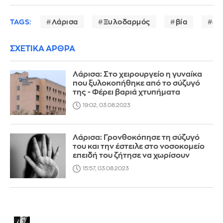
TAGS:
Λάρισα
Ξυλοδαρμός
βία
εν
ΣΧΕΤΙΚΑ ΑΡΘΡΑ
Λάρισα: Στο χειρουργείο η γυναίκα
που ξυλοκοπήθηκε από το σύζυγό
της - Φέρει βαριά χτυπήματα
19:02, 03.08.2023
Λάρισα: Γρονθοκόπησε τη σύζυγό
του και την έστειλε στο νοσοκομείο
επειδή του ζήτησε να χωρίσουν
15:57, 03.08.2023