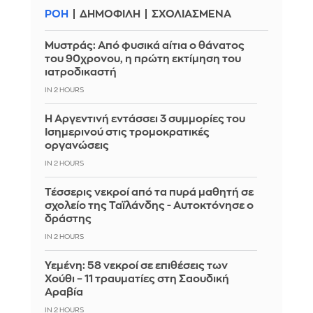
ΡΟΗ
ΔΗΜΟΦΙΛΗ
ΣΧΟΛΙΑΣΜΕΝΑ
Μυστράς: Από φυσικά αίτια ο θάνατος
του 90χρονου, η πρώτη εκτίμηση του
ιατροδικαστή
IN 2 HOURS
Η Αργεντινή εντάσσει 3 συμμορίες του
Ισημερινού στις τρομοκρατικές
οργανώσεις
IN 2 HOURS
Τέσσερις νεκροί από τα πυρά μαθητή σε
σχολείο της Ταϊλάνδης - Αυτοκτόνησε ο
δράστης
IN 2 HOURS
Υεμένη: 58 νεκροί σε επιθέσεις των
Χούθι – 11 τραυματίες στη Σαουδική
Αραβία
IN 2 HOURS