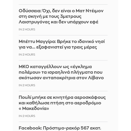
Οδύσσεια: Όχι, δεν είναι ο Ματ Ντέιμον
στη σκηνή με τους 3μετρους
Λαιστρυγόνες και δεν υπάρχουν εφέ
IN 2 HOURS
Μπέττυ Μαγγίρα: Βρήκε το ιδανικό νησί
για να... εξαφανιστεί για τρεις μέρες
IN 2 HOURS
ΜΚΟ καταγγέλλουν ως «έγκλημα
πολέμου» τα ισραηλινά πλήγματα που
σκότωσαν ανταποκρίτρια στον Λίβανο
IN 2 HOURS
Πουλί μπήκε σε κινητήρα αεροσκάφους
και καθήλωσε πτήση στο αεροδρόμιο
«Μακεδονία»
IN 2 HOURS
Facebook: Πρόστιμο-ρεκόρ 567 εκατ.