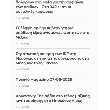
δολαρίων στη Meta για την ασφάλεια
των παιδιών – Στα 942 εκατ. οι
συνολικές κυρώσεις
IN 2 HOURS
Σύλληψη πρώην κυβερνήτη για
υπόθεση εξαφανισμένων φοιτητών στο
Μεξικό
IN 2 HOURS
Στρατιωτική άσκηση των IDF στη
Μεσόγειο στη σκιά της σύγκρουσης στη
Μέση Ανατολή - Βίντεο
IN 2 HOURS
Πρωινό Magazino 07-08-2026
IN 2 HOURS
Αργεντινή: Επεισόδια στο τέλος μαζικής
κινητοποίησης στο Μπουένος Άιρες
IN 2 HOURS