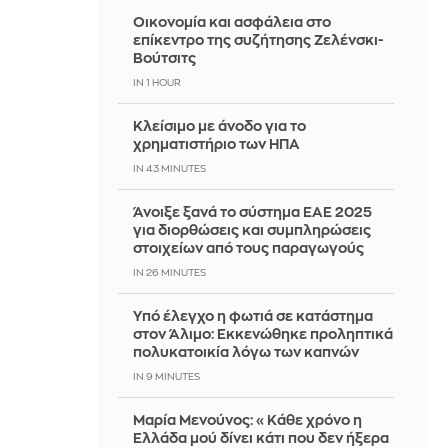
Οικονομία και ασφάλεια στο
επίκεντρο της συζήτησης Ζελένσκι-
Βούτσιτς
IN 1 HOUR
Κλείσιμο με άνοδο για το
χρηματιστήριο των ΗΠΑ
IN 43 MINUTES
Άνοιξε ξανά το σύστημα ΕΑΕ 2025
για διορθώσεις και συμπληρώσεις
στοιχείων από τους παραγωγούς
IN 26 MINUTES
Yπό έλεγχο η φωτιά σε κατάστημα
στον Άλιμο: Εκκενώθηκε προληπτικά
πολυκατοικία λόγω των καπνών
IN 9 MINUTES
Μαρία Μενούνος: «Κάθε χρόνο η
Ελλάδα μού δίνει κάτι που δεν ήξερα