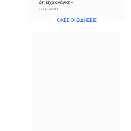
ότι είχα ανάγκη»
IN 7 MINUTES
ΟΛΕΣ ΟΙ ΕΙΔΗΣΕΙΣ
Η ξηρασία απειλεί την
ηλεκτροδότηση της Ευρώπης
ΠΡΙΝ ΑΠΌ 7 ΛΕΠΤΆ
Βραδινό Magazino 07-08-2026
ΠΡΙΝ ΑΠΌ 22 ΛΕΠΤΆ
Μαρίνα Βερνίκου: Έπιασε
λαγοκέφαλο κι έχει κάτι να σου πει
για αυτό
ΠΡΙΝ ΑΠΌ 35 ΛΕΠΤΆ
Η Ισπανία ξεκινά ελέγχους στους
ταξιδιώτες από Ιταλία - Από τα
μεσάνυχτα του Σαββάτου έως τις 7
Σεπτεμβρίου
ΠΡΙΝ ΑΠΌ 46 ΛΕΠΤΆ