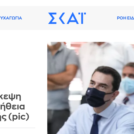
ΥΧΑΓΩΓΙΑ
ΡΟΗ ΕΙ
σκεψη
οήθεια
ς (pic)