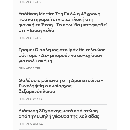
ΠΡΙΝ ΑΠΌ 1 ΏΡΑ
Υπόθεση Marfin: Στη ΓΑΔΑ η 46χρονη
που κατηγορείται για εμπλοκή στη
φονική επίθεση - Το πρωί θα μεταφερθεί
στην Εισαγγελία
ΠΡΙΝ ΑΠΌ 1 ΏΡΑ
Τραμπ: Ο πόλεμος στο Ιράν θα τελειώσει
σύντομα - Δεν μπορούν να συνεχίσουν
για πολύ ακόμη
ΠΡΙΝ ΑΠΌ 1 ΏΡΑ
Θαλάσσια ρύπανση στη Δραπετσώνα –
Συνελήφθη ο πλοίαρχος
δεξαμενόπλοιου
ΠΡΙΝ ΑΠΌ 2 ΏΡΕΣ
Διάσωση 30χρονης μετά από πτώση
από την υψηλή γέφυρα της Χαλκίδας
ΠΡΙΝ ΑΠΌ 2 ΏΡΕΣ