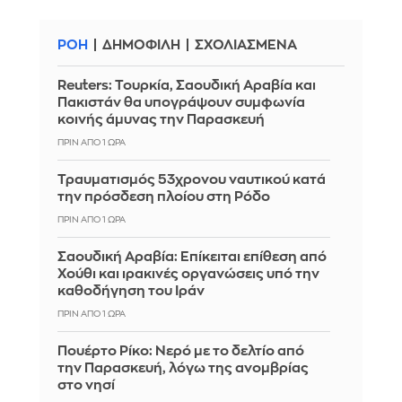
ΡΟΗ
ΔΗΜΟΦΙΛΗ
ΣΧΟΛΙΑΣΜΕΝΑ
Reuters: Τουρκία, Σαουδική Αραβία και
Πακιστάν θα υπογράψουν συμφωνία
κοινής άμυνας την Παρασκευή
ΠΡΙΝ ΑΠΌ 1 ΏΡΑ
Τραυματισμός 53χρονου ναυτικού κατά
την πρόσδεση πλοίου στη Ρόδο
ΠΡΙΝ ΑΠΌ 1 ΏΡΑ
Σαουδική Αραβία: Επίκειται επίθεση από
Χούθι και ιρακινές οργανώσεις υπό την
καθοδήγηση του Ιράν
ΠΡΙΝ ΑΠΌ 1 ΏΡΑ
Πουέρτο Ρίκο: Νερό με το δελτίο από
την Παρασκευή, λόγω της ανομβρίας
στο νησί