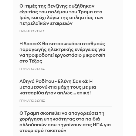
Οι τιμές της βενζίνης αυξήθηκαν
εξαιτίας του πολέμου του Τραμπ στο
Ιράν, και όχι λόγω της απληστίας των
πετρελαϊκών εταιρειών
ΠΡΙΝ ΑΠΌ 2 ΏΡΕΣ
Η SpaceX θα κατασκευάσει σταθμούς
παραγωγής ηλεκτρικής ενέργειας για
να τροφοδοτεί εργοστάσιο μικροτσίπ
στο Τέξας
ΠΡΙΝ ΑΠΌ 2 ΏΡΕΣ
Αθηνά Ροδίτου - Ελένη Σακκά: Η
μεταμεσονύκτια μάχη τους με μια
κατσαρίδα ήταν απλώς... επική!
ΠΡΙΝ ΑΠΌ 2 ΏΡΕΣ
Ο Τραμπ σκοπεύει να απαγορεύσει τη
χορήγηση υπηκοότητας στα παιδιά
αλλοδαπών που πηγαίνουν στις ΗΠΑ για
«τουρισμό τοκετού»