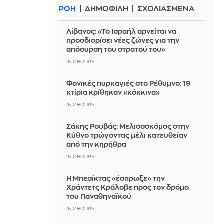
ΡΟΗ
ΔΗΜΟΦΙΛΗ
ΣΧΟΛΙΑΣΜΕΝΑ
Λίβανος: «Το Ισραήλ αρνείται να
προσδιορίσει νέες ζώνες για την
απόσυρση του στρατού του»
IN 2 HOURS
Φονικές πυρκαγιές στο Ρέθυμνο: 19
κτίρια κρίθηκαν «κόκκινα»
IN 2 HOURS
Σάκης Ρουβάς: Μελισσοκόμος στην
Κύθνο τρώγοντας μέλι κατευθείαν
από την κηρήθρα
IN 2 HOURS
Η Μπεσίκτας «έσπρωξε» την
Χράντετς Κράλοβε προς τον δρόμο
του Παναθηναϊκού
IN 2 HOURS