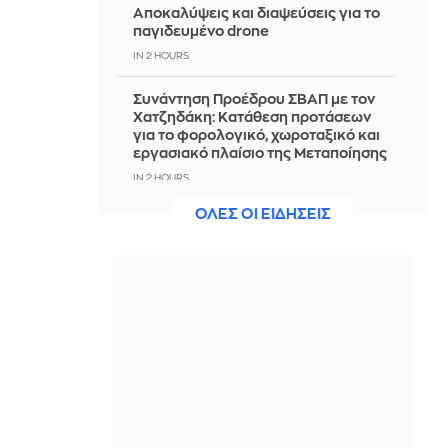
Αποκαλύψεις και διαψεύσεις για το
παγιδευμένο drone
IN 2 HOURS
Συνάντηση Προέδρου ΣΒΑΠ με τον
Χατζηδάκη: Κατάθεση προτάσεων
για το φορολογικό, χωροταξικό και
εργασιακό πλαίσιο της Μεταποίησης
IN 2 HOURS
ΟΛΕΣ ΟΙ ΕΙΔΗΣΕΙΣ
Σοκαριστικό περιστατικό στο Αίγιο:
Οδηγός λεωφορείου υπέστη
ανακοπή- Tο όχημα έπεφτε πάνω σε
άλλα ΙΧ
IN 2 HOURS
Γιατί δεν υπήρχαν μικροσκοπικοί
δεινόσαυροι; Η ευθύνη βαραίνει τα
θηλαστικά
IN 2 HOURS
Παναθηναϊκός: Τα στατιστικά που