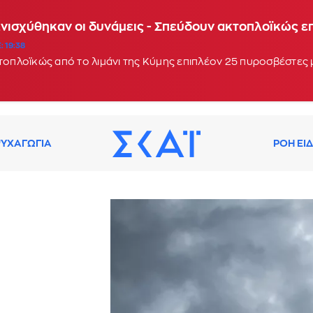
Ενισχύθηκαν οι δυνάμεις - Σπεύδουν ακτοπλοϊκώς 
: 19:38
κτοπλοϊκώς από το λιμάνι της Κύμης επιπλέον 25 πυροσβέστες
ΥΧΑΓΩΓΙΑ
ΡΟΗ ΕΙ