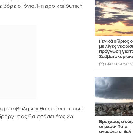
 βόρειο Ιόνιο, Ήπειρο και δυτική
Γενικά αίθριος ο
με λίγες νεφώσε
πρόγνωση για τ
Σαββατοκύριακ
04:20, 06.05.202
η μεταβολή και θα φτάσει τοπικά
δράργυρος θα φτάσει έως 23
Βροχερός ο καιρ
σήμερα- Πότε
αναμένεται βελ