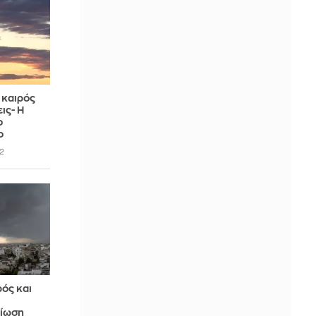
 καιρός
ις- Η
ο
ο
2
ός και
τίωση