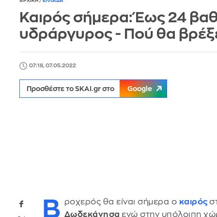
ΑΡΧΙΚΗ
/
ΕΛΛΑΔΑ
Καιρός σήμερα: Έως 24 βα
υδράργυρος - Πού θα βρέξ
07:18, 07.05.2022
Προσθέστε το SKAI.gr στο
Google
Β
ροχερός θα είναι σήμερα ο
καιρός
σ
Δωδεκάνησα
ενώ στην υπόλοιπη χώ