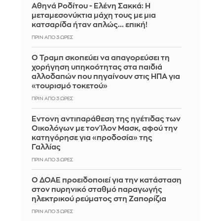
Αθηνά Ροδίτου - Ελένη Σακκά: Η
μεταμεσονύκτια μάχη τους με μια
κατσαρίδα ήταν απλώς... επική!
ΠΡΙΝ ΑΠΌ 3 ΏΡΕΣ
Ο Τραμπ σκοπεύει να απαγορεύσει τη
χορήγηση υπηκοότητας στα παιδιά
αλλοδαπών που πηγαίνουν στις ΗΠΑ για
«τουρισμό τοκετού»
ΠΡΙΝ ΑΠΌ 3 ΏΡΕΣ
Έντονη αντιπαράθεση της ηγέτιδας των
Οικολόγων με τον Ίλον Μασκ, αφού την
κατηγόρησε για «προδοσία» της
Γαλλίας
ΠΡΙΝ ΑΠΌ 3 ΏΡΕΣ
Ο ΔΟΑΕ προειδοποιεί για την κατάσταση
στον πυρηνικό σταθμό παραγωγής
ηλεκτρικού ρεύματος στη Ζαπορίζια
ΠΡΙΝ ΑΠΌ 3 ΏΡΕΣ