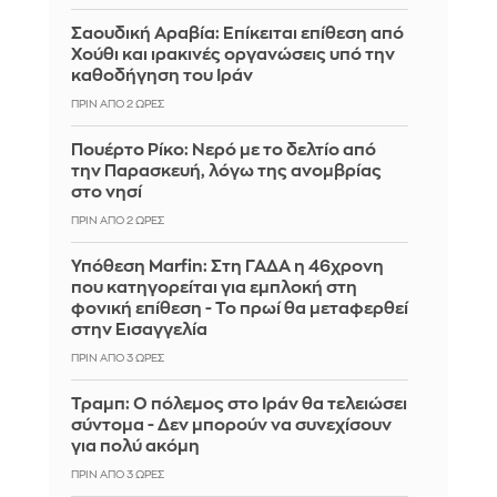
Σαουδική Αραβία: Επίκειται επίθεση από
Χούθι και ιρακινές οργανώσεις υπό την
καθοδήγηση του Ιράν
ΠΡΙΝ ΑΠΌ 2 ΏΡΕΣ
Πουέρτο Ρίκο: Νερό με το δελτίο από
την Παρασκευή, λόγω της ανομβρίας
στο νησί
ΠΡΙΝ ΑΠΌ 2 ΏΡΕΣ
Υπόθεση Marfin: Στη ΓΑΔΑ η 46χρονη
που κατηγορείται για εμπλοκή στη
φονική επίθεση - Το πρωί θα μεταφερθεί
στην Εισαγγελία
ΠΡΙΝ ΑΠΌ 3 ΏΡΕΣ
Τραμπ: Ο πόλεμος στο Ιράν θα τελειώσει
σύντομα - Δεν μπορούν να συνεχίσουν
για πολύ ακόμη
ΠΡΙΝ ΑΠΌ 3 ΏΡΕΣ