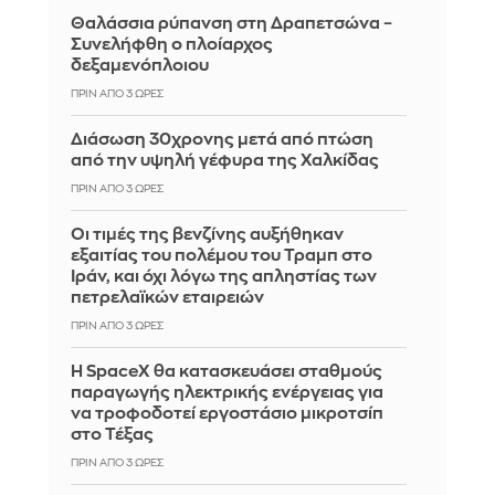
Θαλάσσια ρύπανση στη Δραπετσώνα –
Συνελήφθη ο πλοίαρχος
δεξαμενόπλοιου
ΠΡΙΝ ΑΠΌ 3 ΏΡΕΣ
Διάσωση 30χρονης μετά από πτώση
από την υψηλή γέφυρα της Χαλκίδας
ΠΡΙΝ ΑΠΌ 3 ΏΡΕΣ
Οι τιμές της βενζίνης αυξήθηκαν
εξαιτίας του πολέμου του Τραμπ στο
Ιράν, και όχι λόγω της απληστίας των
πετρελαϊκών εταιρειών
ΠΡΙΝ ΑΠΌ 3 ΏΡΕΣ
Η SpaceX θα κατασκευάσει σταθμούς
παραγωγής ηλεκτρικής ενέργειας για
να τροφοδοτεί εργοστάσιο μικροτσίπ
στο Τέξας
ΠΡΙΝ ΑΠΌ 3 ΏΡΕΣ