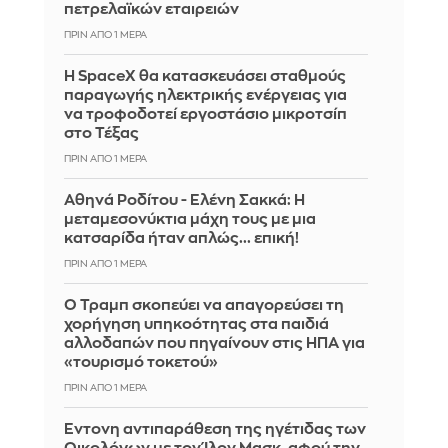
πετρελαϊκών εταιρειών
ΠΡΙΝ ΑΠΌ 1 ΜΈΡΑ
Η SpaceX θα κατασκευάσει σταθμούς
παραγωγής ηλεκτρικής ενέργειας για
να τροφοδοτεί εργοστάσιο μικροτσίπ
στο Τέξας
ΠΡΙΝ ΑΠΌ 1 ΜΈΡΑ
Αθηνά Ροδίτου - Ελένη Σακκά: Η
μεταμεσονύκτια μάχη τους με μια
κατσαρίδα ήταν απλώς... επική!
ΠΡΙΝ ΑΠΌ 1 ΜΈΡΑ
Ο Τραμπ σκοπεύει να απαγορεύσει τη
χορήγηση υπηκοότητας στα παιδιά
αλλοδαπών που πηγαίνουν στις ΗΠΑ για
«τουρισμό τοκετού»
ΠΡΙΝ ΑΠΌ 1 ΜΈΡΑ
Έντονη αντιπαράθεση της ηγέτιδας των