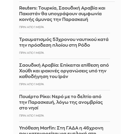
Reuters: Τουρκία, Σαουδική Αραβία και
Πακιστάν θα υπογράψουν συμφωνία
κοινής άμυνας την Παρασκευή
ΠΡΙΝ ΑΠΌ 1 ΜΈΡΑ
Τραυματισμός 53χρονου ναυτικού κατά
την πρόσδεση πλοίου στη Ρόδο
ΠΡΙΝ ΑΠΌ 1 ΜΈΡΑ
Σαουδική Αραβία: Επίκειται επίθεση από
Χούθι και ιρακινές οργανώσεις υπό την
καθοδήγηση του Ιράν
ΠΡΙΝ ΑΠΌ 1 ΜΈΡΑ
Πουέρτο Ρίκο: Νερό με το δελτίο από
την Παρασκευή, λόγω της ανομβρίας
στο νησί
ΠΡΙΝ ΑΠΌ 1 ΜΈΡΑ
Υπόθεση Marfin: Στη ΓΑΔΑ η 46χρονη
που κατηγορείται για εμπλοκή στη