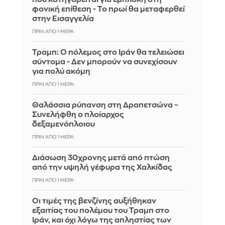
φονική επίθεση - Το πρωί θα μεταφερθεί
στην Εισαγγελία
ΠΡΙΝ ΑΠΌ 1 ΜΈΡΑ
Τραμπ: Ο πόλεμος στο Ιράν θα τελειώσει
σύντομα - Δεν μπορούν να συνεχίσουν
για πολύ ακόμη
ΠΡΙΝ ΑΠΌ 1 ΜΈΡΑ
Θαλάσσια ρύπανση στη Δραπετσώνα –
Συνελήφθη ο πλοίαρχος
δεξαμενόπλοιου
ΠΡΙΝ ΑΠΌ 1 ΜΈΡΑ
Διάσωση 30χρονης μετά από πτώση
από την υψηλή γέφυρα της Χαλκίδας
ΠΡΙΝ ΑΠΌ 1 ΜΈΡΑ
Οι τιμές της βενζίνης αυξήθηκαν
εξαιτίας του πολέμου του Τραμπ στο
Ιράν, και όχι λόγω της απληστίας των