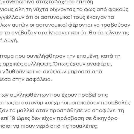
ς «ανθρώπινα σταχτοδοχεία» επειδή
νιους όλη τη νύχτα ρίχνοντας το φως από φακούς
αγγέλλουν ότι οι αστυνομικοί τους έκαιγαν τα
όλων αυτών οι αστυνομικοί φέρονται να τραβούσαν
α τα ανέβαζαν στο ίντερνετ και ότι θα έστελναν τις
ή Αυγή.
άτομα που συνελήφθησαν την επομένη, κατά τη
ς αρχικές συλλήψεις. Όπως έχουν αναφέρει,
 γδυθούν και να σκύψουν μπροστά από
μέσα στην ασφάλεια.
 των συλληφθέντων που έχουν προβεί στις
δα πως οι αστυνομικοί χρησιμοποιούσαν προσβολές
ξαν τα μαλλιά όταν προσπάθησε να αποφύγει τη
 επί 19 ώρες δεν είχαν πρόσβαση σε δικηγόρο
οιοι να πιουν νερό από τις τουαλέτες.