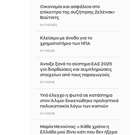
Οικονομία και ασφάλεια στο
επίκεντρο της συζήτησης Ζελένσκι-
Βούτσιτς
IN 2 HOURS
Κλείσιμο με άνοδο για το
χρηματιστήριο των ΗΠΑ
IN 1 HOUR
Άνοιξε ξανά το σύστημα ΕΑΕ 2025
για διορθώσεις και συμπληρώσεις
στοιχείων από τους παραγωγούς
IN 1 HOUR
Yπό έλεγχο η φωτιά σε κατάστημα
στον Άλιμο: Εκκενώθηκε προληπτικά
πολυκατοικία λόγω των καπνών
IN 1 HOUR
Μαρία Μενούνος: «Κάθε χρόνο η
Ελλάδα μού δίνει κάτι που δεν ήξερα