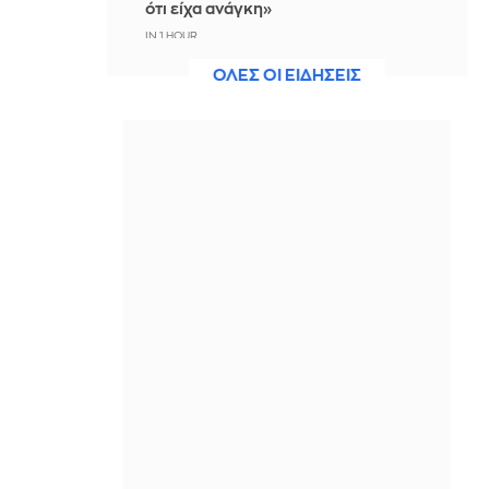
ότι είχα ανάγκη»
IN 1 HOUR
ΟΛΕΣ ΟΙ ΕΙΔΗΣΕΙΣ
Η ξηρασία απειλεί την
ηλεκτροδότηση της Ευρώπης
IN 1 HOUR
Βραδινό Magazino 07-08-2026
IN 49 MINUTES
Μαρίνα Βερνίκου: Έπιασε
λαγοκέφαλο κι έχει κάτι να σου πει
για αυτό
IN 36 MINUTES
Η Ισπανία ξεκινά ελέγχους στους
ταξιδιώτες από Ιταλία - Από τα
μεσάνυχτα του Σαββάτου έως τις 7
Σεπτεμβρίου
IN 25 MINUTES